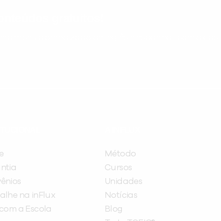
nteúdos gratuitos!
ram seu aprendizado de inglês e espanhol, com dicas p
ITUCIONAL
A INFLUX
e
Método
ntia
Cursos
ênios
Unidades
alhe na inFlux
Notícias
 com a Escola
Blog