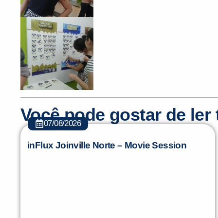
Você pode gostar de le
07/08/2026
inFlux Joinville Norte – Movie Session