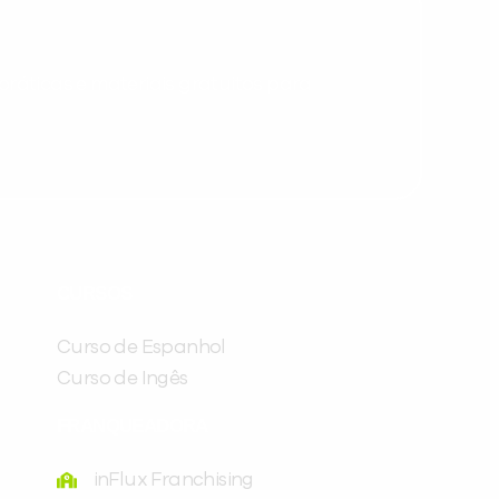
ráticas e materiais gratuitos para
Preencha com seus dados abaixo e
já vamos te colocar em contato
CURSOS
com a
:
Curso de Espanhol
Curso de Ingês
FRANQUEADORA
inFlux Franchising