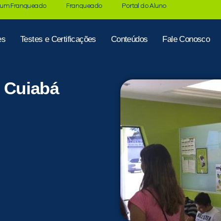
 um Franqueado
Franqueado
Portal do Aluno
es
Testes e Certificações
Conteúdos
Fale Conosco
x Cuiabá