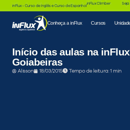
inFlux Climber
Seja
inFlux - Curso de Inglês e Curso de Espanhol
Conheça a inFlux
Cursos
Unidad
Início das aulas na inFlu
Goiabeiras
Tempo de leitura:
Alisson
18/03/2015