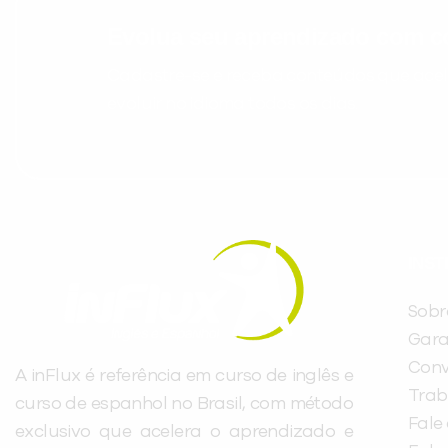
Evolua seu aprendizado com co
Cadastre-se e receba conteúdos que acele
evoluir no idioma todos os dias.
INST
Sobr
Gara
Conv
A inFlux é referência em curso de inglês e
Trab
curso de espanhol no Brasil, com método
Fale
exclusivo que acelera o aprendizado e