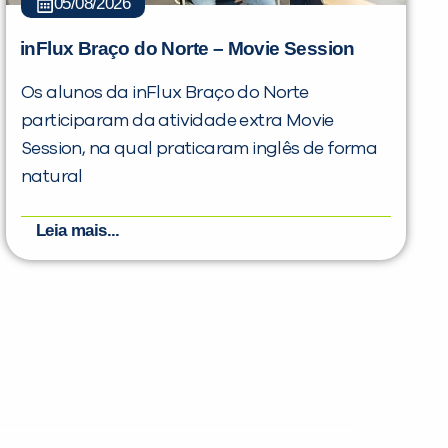
05/08/2026
inFlux Braço do Norte – Movie Session
Os alunos da inFlux Braço do Norte
participaram da atividade extra Movie
Session, na qual praticaram inglês de forma
natural
Leia mais...
PEÇA UMA DEMONSTRAÇÃO DE MÉTODO
Desculpe!
Não encontramos nenhuma unidade
inFlux nesta cidade ou bairro que
você digitou.