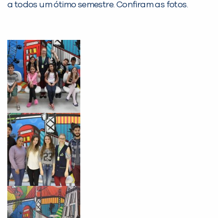
a todos um ótimo semestre. Confiram as fotos.
Desculpe!
Não encontramos nenhuma unidade
inFlux nesta cidade ou bairro que
você digitou.
Preencha com seus dados abaixo e
já vamos te colocar em contato
com a
: