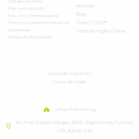
Trabalhe na inFlux
Notícias
Fale com a Escola
Blog
Fale com a Franqueadora
Teste TOEIC®
Common European Framework
Experience
Teste de Inglês Online
Política de Privacidade
CURSOS
Curso de Espanhol
Curso de Ingês
FRANQUEADORA
inFlux Franchising
Av. Pres. Getúlio Vargas, 2635 - Água Verde, Curitiba
- PR, 80240-040