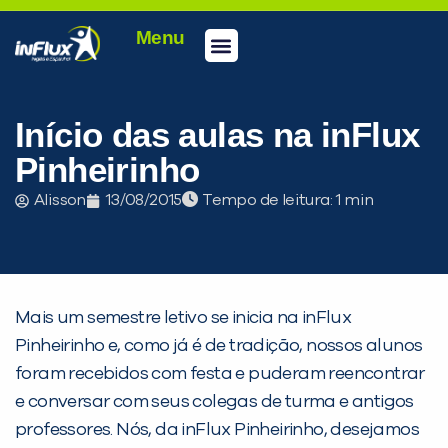
Menu
Conheça a inFlux
Testes e Certificações
Fale Conosco
Portal do aluno
inFlux Climber
Seja um franqueado
Início das aulas na inFlux
Pinheirinho
Alisson
13/08/2015
Tempo de leitura:
Mais um semestre letivo se inicia na inFlux
Pinheirinho e, como já é de tradição, nossos alunos
foram recebidos com festa e puderam reencontrar
e conversar com seus colegas de turma e antigos
PEÇA UMA DEMONSTRAÇÃO DE MÉTODO
professores. Nós, da inFlux Pinheirinho, desejamos