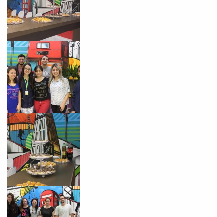
Você é aluno inFlux?
Sim
Não
VOLTAR