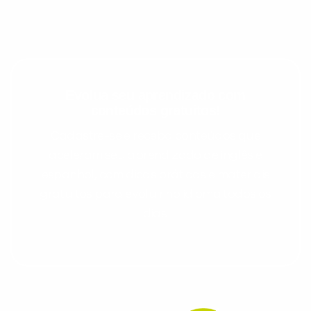
Evolua seu aprendizado com
conteúdos gratuitos!
Cadastre-se e receba conteúdos que
aceleram seu aprendizado de inglês e
espanhol, com dicas práticas e materiais
gratuitos para evoluir no idioma todos os
dias.