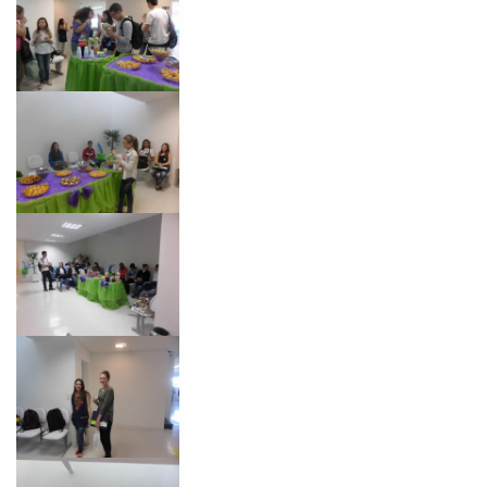
Você é aluno inFlux?
Sim
Não
VOLTAR