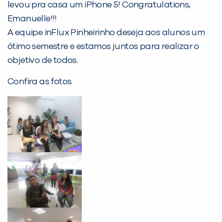
levou pra casa um iPhone 5! Congratulations,
Emanuelle!!!
Desculpe!
A equipe inFlux Pinheirinho deseja aos alunos um
Não encontramos nenhuma unidade
ótimo semestre e estamos juntos para realizar o
inFlux nesta cidade ou bairro que
objetivo de todos.
você digitou.
Confira as fotos.
Preencha com seus dados abaixo e
já vamos te colocar em contato
com a
: