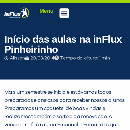
Menu
Conheça a inFlux
Testes e Certificações
Fale Conosco
Portal do aluno
inFlux Climber
Seja um franqueado
Início das aulas na inFlux
Pinheirinho
Alisson
20/08/2014
Tempo de leitura:
Mais um semestre se inicia e estávamos todos
preparados e ansiosos para receber nossos alunos.
Preparamos um coquetel de boas vindas e
realizamos também o sorteio da renovação. A
PEÇA UMA DEMONSTRAÇÃO DE MÉTODO
vencedora foi a aluna Emanuelle Fernandes que