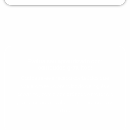
Evolua seu aprendizado com
conteúdos gratuitos!
Cadastre-se e receba conteúdos que
aceleram seu aprendizado de inglês e
espanhol, com dicas práticas e materiais
gratuitos para evoluir no idioma todos os
dias.