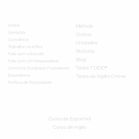
INSTITUCIONAL
A INFLUX
Sobre
Método
Garantia
Cursos
Convênios
Unidades
Trabalhe na inFlux
Notícias
Fale com a Escola
Blog
Fale com a Franqueadora
Teste TOEIC®
Common European Framework
Experience
Teste de Inglês Online
Política de Privacidade
CURSOS
Curso de Espanhol
Curso de Ingês