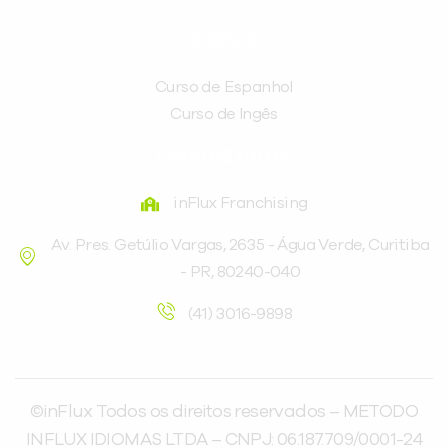
CURSOS
Curso de Espanhol
Curso de Ingês
FRANQUEADORA
inFlux Franchising
Av. Pres. Getúlio Vargas, 2635 - Água Verde, Curitiba
- PR, 80240-040
(41) 3016-9898
©inFlux Todos os direitos reservados – METODO
INFLUX IDIOMAS LTDA – CNPJ: 06.187.709/0001-24