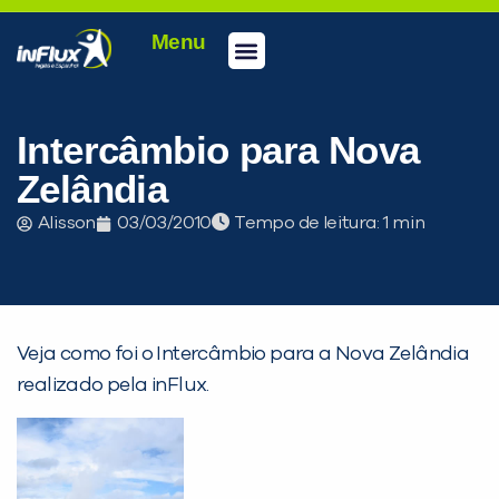
Menu
Conheça a inFlux
Testes e Certificações
Fale Conosco
Portal do aluno
inFlux Climber
Seja um franqueado
Intercâmbio para Nova
Zelândia
Alisson
03/03/2010
Tempo de leitura:
Veja como foi o Intercâmbio para a Nova Zelândia
realizado pela inFlux.
PEÇA UMA DEMONSTRAÇÃO DE MÉTODO