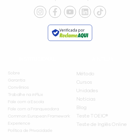
Verificada por
INSTITUCIONAL
A INFLUX
Sobre
Método
Garantia
Cursos
Convênios
Unidades
Trabalhe na inFlux
Notícias
Fale com a Escola
Blog
Fale com a Franqueadora
Teste TOEIC®
Common European Framework
Experience
Teste de Inglês Online
Política de Privacidade