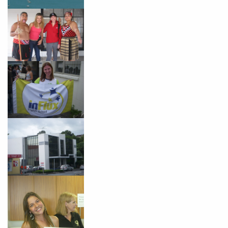
Você é aluno inFlux?
Sim
Não
VOLTAR