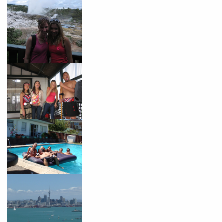
Desculpe!
Não encontramos nenhuma unidade
inFlux nesta cidade ou bairro que
você digitou.
Preencha com seus dados abaixo e
já vamos te colocar em contato
com a
: