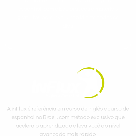
aceleram seu aprendizado de inglês e
espanhol, com dicas práticas e materiais
gratuitos para evoluir no idioma todos os
dias.
A inFlux é referência em curso de inglês e curso de
espanhol no Brasil, com método exclusivo que
acelera o aprendizado e leva você ao nível
avançado mais rápido.