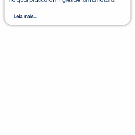
na qual praticaram inglês de forma natural
Leia mais...
Evolua seu aprendizado com
conteúdos gratuitos!
Cadastre-se e receba conteúdos que
aceleram seu aprendizado de inglês e
espanhol, com dicas práticas e materiais
gratuitos para evoluir no idioma todos os
dias.