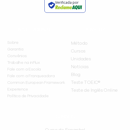
Verificada por
INSTITUCIONAL
A INFLUX
Sobre
Método
Garantia
Cursos
Convênios
Unidades
Trabalhe na inFlux
Notícias
Fale com a Escola
Blog
Fale com a Franqueadora
Teste TOEIC®
Common European Framework
Experience
Teste de Inglês Online
Política de Privacidade
CURSOS
Curso de Espanhol