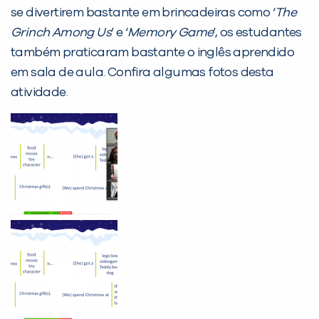
Desculpe!
se divertirem bastante em brincadeiras como ‘
The
Não encontramos nenhuma unidade
Grinch Among Us
’ e ‘
Memory Game
’, os estudantes
inFlux nesta cidade ou bairro que
também praticaram bastante o inglês aprendido
você digitou.
em sala de aula. Confira algumas fotos desta
atividade.
Preencha com seus dados abaixo e
já vamos te colocar em contato
com a
: