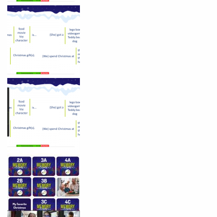
Você é aluno inFlux?
Sim
Não
VOLTAR