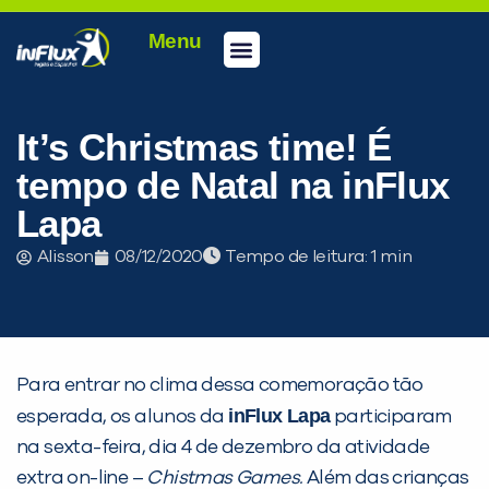
Menu
Conheça a inFlux
Testes e Certificações
Fale Conosco
Portal do aluno
inFlux Climber
Seja um franqueado
It’s Christmas time! É
tempo de Natal na inFlux
Lapa
Alisson
08/12/2020
Tempo de leitura:
Para entrar no clima dessa comemoração tão
PEÇA UMA DEMONSTRAÇÃO DE MÉTODO
inFlux Lapa
esperada, os alunos da
participaram
na sexta-feira, dia 4 de dezembro da atividade
extra on-line –
Chistmas Games.
Além das crianças