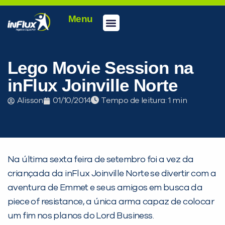
Menu
Conheça a inFlux
Testes e Certificações
Fale Conosco
Portal do aluno
inFlux Climber
Seja um franqueado
Lego Movie Session na
inFlux Joinville Norte
Alisson
01/10/2014
Tempo de leitura:
Na última sexta feira de setembro foi a vez da
criançada da inFlux Joinville Norte se divertir com a
aventura de Emmet e seus amigos em busca da
piece of resistance, a única arma capaz de colocar
um fim nos planos do Lord Business.