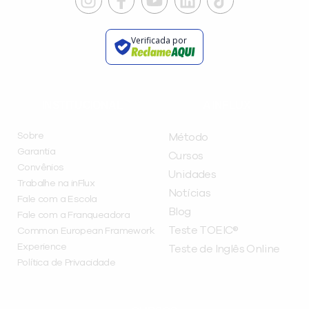
Verificada por
INSTITUCIONAL
A INFLUX
Sobre
Método
Garantia
Cursos
Convênios
Unidades
Trabalhe na inFlux
Notícias
Fale com a Escola
Blog
Fale com a Franqueadora
Teste TOEIC®
Common European Framework
Experience
Teste de Inglês Online
Política de Privacidade