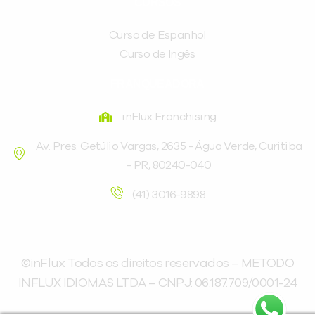
CURSOS
Curso de Espanhol
Curso de Ingês
FRANQUEADORA
inFlux Franchising
Av. Pres. Getúlio Vargas, 2635 - Água Verde, Curitiba
- PR, 80240-040
(41) 3016-9898
©inFlux Todos os direitos reservados – METODO
INFLUX IDIOMAS LTDA – CNPJ: 06.187.709/0001-24