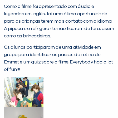
PEÇA UMA DEMONSTRAÇÃO DE MÉTODO
Como o filme foi apresentado com áudio e
legendas em inglês, foi uma ótima oportunidade
Desculpe!
para as crianças terem mais contato com o idioma.
Não encontramos nenhuma unidade
A pipoca e o refrigerante não ficaram de fora, assim
inFlux nesta cidade ou bairro que
como as brincadeiras.
você digitou.
Os alunos participaram de uma atividade em
grupo para identificar os passos da rotina de
Emmet e um quiz sobre o filme. Everybody had a lot
of fun!!!
Preencha com seus dados abaixo e
já vamos te colocar em contato