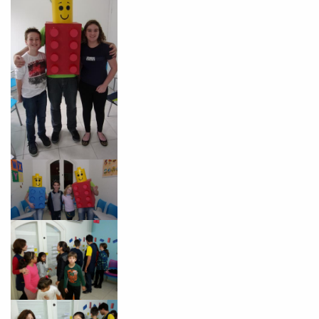
com a
:
Você é aluno inFlux?
Sim
Não
VOLTAR