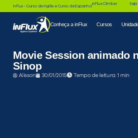
inFlux Climber
Seja
inFlux - Curso de Inglês e Curso de Espanhol
Conheça a inFlux
Cursos
Unidad
Movie Session animado n
Sinop
Tempo de leitura:
Alisson
30/01/2015