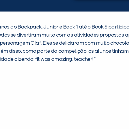
s alunos do Backpack, Junior e Book 1 até o Book 5 part
 Todos se divertiram muito com as atividades propostas a
rsonagem Olaf. Eles se deliciaram com muito chocolat
lém disso, como parte da competição, os alunos tinham q
idade dizendo: “it was amazing, teacher!”