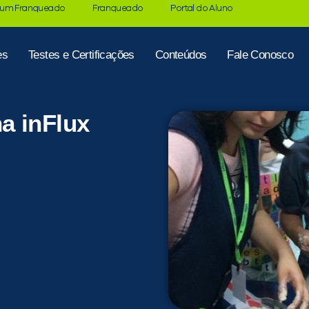
 um Franqueado
Franqueado
Portal do Aluno
es
Testes e Certificações
Conteúdos
Fale Conosco
a inFlux