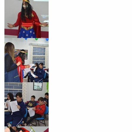
Você é aluno inFlux?
Sim
Não
VOLTAR