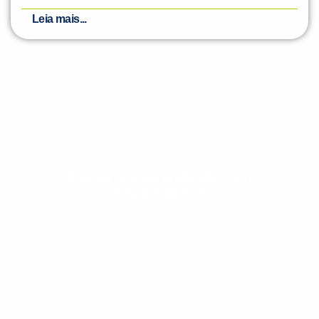
Leia mais...
Evolua seu aprendizado com
conteúdos gratuitos!
Cadastre-se e receba conteúdos que
aceleram seu aprendizado de inglês e
espanhol, com dicas práticas e materiais
gratuitos para evoluir no idioma todos os
dias.