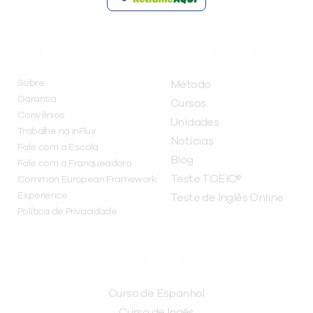
INSTITUCIONAL
A INFLUX
Sobre
Método
Garantia
Cursos
Convênios
Unidades
Trabalhe na inFlux
Notícias
Fale com a Escola
Blog
Fale com a Franqueadora
Teste TOEIC®
Common European Framework
Experience
Teste de Inglês Online
Política de Privacidade
CURSOS
Curso de Espanhol
Curso de Ingês