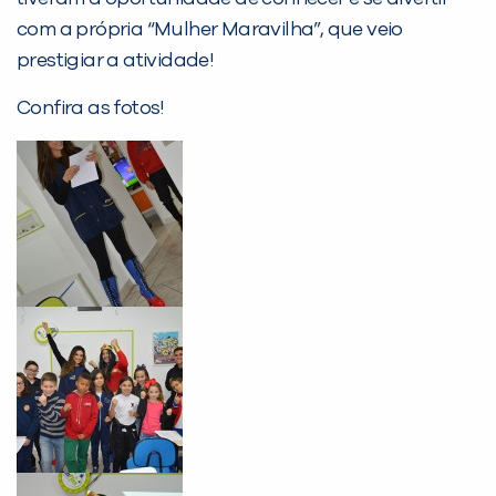
com a própria “Mulher Maravilha”, que veio
Desculpe!
prestigiar a atividade!
Não encontramos nenhuma unidade
Confira as fotos!
inFlux nesta cidade ou bairro que
você digitou.
Preencha com seus dados abaixo e
já vamos te colocar em contato
com a
: