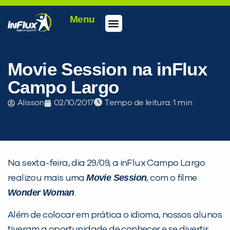
Menu
Conheça a inFlux
Testes e Certificações
Fale Conosco
Portal do aluno
inFlux Climber
Seja um franqueado
Movie Session na inFlux
Campo Largo
Alisson
02/10/2017
Tempo de leitura:
Na sexta-feira, dia 29/09, a inFlux Campo Largo
Movie Session
realizou mais uma
, com o filme
Wonder Woman
.
Além de colocar em prática o idioma, nossos alunos
PEÇA UMA DEMONSTRAÇÃO DE MÉTODO
tiveram a oportunidade de conhecer e se divertir