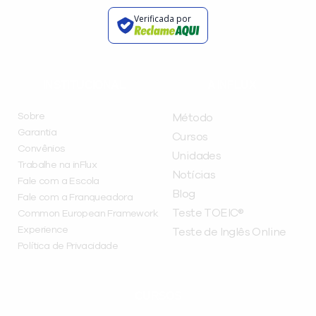
Verificada por
INSTITUCIONAL
A INFLUX
Sobre
Método
Garantia
Cursos
Convênios
Unidades
Trabalhe na inFlux
Notícias
Fale com a Escola
Blog
Fale com a Franqueadora
Teste TOEIC®
Common European Framework
Experience
Teste de Inglês Online
Política de Privacidade
CURSOS