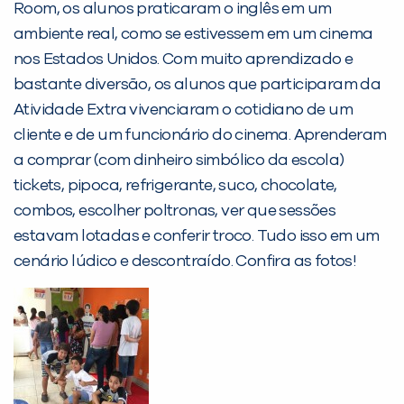
Room, os alunos praticaram o inglês em um
PEÇA UMA DEMONSTRAÇÃO DE MÉTODO
ambiente real, como se estivessem em um cinema
nos Estados Unidos. Com muito aprendizado e
Desculpe!
bastante diversão, os alunos que participaram da
Não encontramos nenhuma unidade
Atividade Extra vivenciaram o cotidiano de um
inFlux nesta cidade ou bairro que
cliente e de um funcionário do cinema. Aprenderam
você digitou.
a comprar (com dinheiro simbólico da escola)
tickets, pipoca, refrigerante, suco, chocolate,
combos, escolher poltronas, ver que sessões
estavam lotadas e conferir troco. Tudo isso em um
cenário lúdico e descontraído. Confira as fotos!
Preencha com seus dados abaixo e