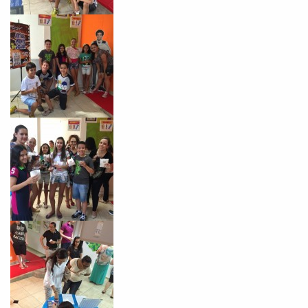
já vamos te colocar em contato
com a
:
Você é aluno inFlux?
Sim
Não