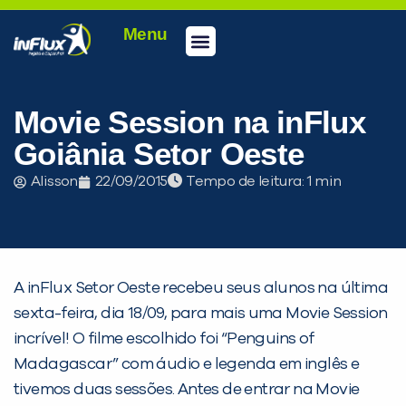
Menu
Conheça a inFlux
Testes e Certificações
Fale Conosco
Portal do aluno
inFlux Climber
Seja um franqueado
Movie Session na inFlux
Goiânia Setor Oeste
Alisson
22/09/2015
Tempo de leitura:
A inFlux Setor Oeste recebeu seus alunos na última
sexta-feira, dia 18/09, para mais uma Movie Session
incrível! O filme escolhido foi “Penguins of
Madagascar” com áudio e legenda em inglês e
tivemos duas sessões. Antes de entrar na Movie