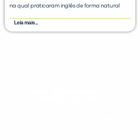
na qual praticaram inglês de forma natural
Leia mais...
Evolua seu aprendizado com
conteúdos gratuitos!
Cadastre-se e receba conteúdos que
aceleram seu aprendizado de inglês e
espanhol, com dicas práticas e materiais
gratuitos para evoluir no idioma todos os