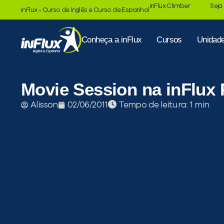
inFlux Climber
Seja
inFlux - Curso de Inglês e Curso de Espanhol
Conheça a inFlux
Cursos
Unidad
Movie Session na inFlux 
Tempo de leitura:
Alisson
02/06/2011