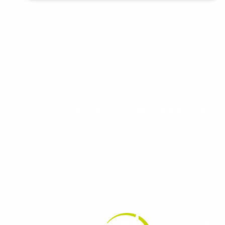
Evolua seu aprendizado com co
Cadastre-se e receba conteúdos que acele
evoluir no idioma todos os dias.
INST