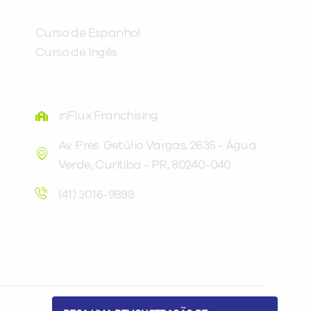
com a
:
Curso de Espanhol
Curso de Ingês
FRANQUEADORA
inFlux Franchising
Av. Pres. Getúlio Vargas, 2635 - Água
Verde, Curitiba - PR, 80240-040
Você é aluno inFlux?
Sim
Não
(41) 3016-9898
VOLTAR