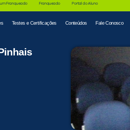
 um Franqueado
Franqueado
Portal do Aluno
es
Testes e Certificações
Conteúdos
Fale Conosco
Pinhais