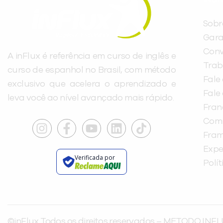
Sobr
Gara
Conv
A inFlux é referência em curso de inglês e
Trab
curso de espanhol no Brasil, com método
Fale
exclusivo que acelera o aprendizado e
Fale
leva você ao nível avançado mais rápido.
Fra
Com
Fra
Expe
Verificada por
Polí
©inFlux Todos os direitos reservados – METODO INFL