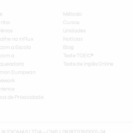
e
Método
ntia
Cursos
ênios
Unidades
alhe na inFlux
Notícias
 com a Escola
Blog
 com a
Teste TOEIC®
nqueadora
Teste de Inglês Online
mon European
mework
rience
tica de Privacidade
UX IDIOMAS LTDA – CNPJ: 06.187.709/0001-24