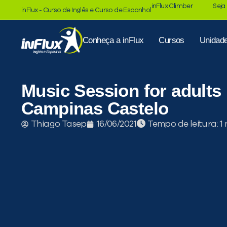
inFlux Climber
Seja
inFlux - Curso de Inglês e Curso de Espanhol
Conheça a inFlux
Cursos
Unidad
Music Session for adults 
Campinas Castelo
Tempo de leitura:
Thiago Tasep
16/06/2021