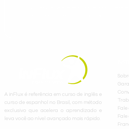
Cadastre-se e receba conteúdos que acele
evoluir no idioma todos os dias.
INST
Sobr
Gara
Conv
A inFlux é referência em curso de inglês e
Trab
curso de espanhol no Brasil, com método
Fale
exclusivo que acelera o aprendizado e
Fale
leva você ao nível avançado mais rápido.
Fra