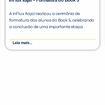
inFlux Itajaí – Formatura do Book 5
A inFlux Itajaí realizou a cerimônia de
formatura dos alunos do Book 5, celebrando
a conclusão de uma importante etapa.
Leia mais...
nteúdos gratuitos!