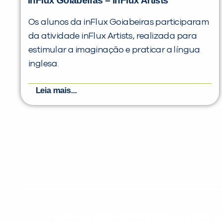
inFlux Goiabeiras – inFlux Artists
Os alunos da inFlux Goiabeiras participaram
da atividade inFlux Artists, realizada para
estimular a imaginação e praticar a língua
inglesa.
Leia mais...
Evolua seu aprendizado com co