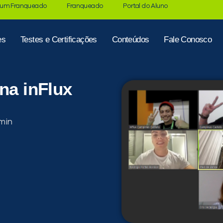
 um Franqueado
Franqueado
Portal do Aluno
es
Testes e Certificações
Conteúdos
Fale Conosco
na inFlux