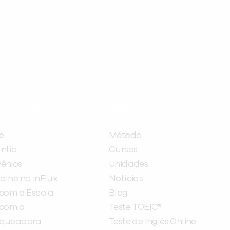
ram seu aprendizado de inglês e espanhol, com dicas p
ITUCIONAL
A INFLUX
e
Método
ntia
Cursos
ênios
Unidades
alhe na inFlux
Notícias
 com a Escola
Blog
 com a
Teste TOEIC®
nqueadora
Teste de Inglês Online