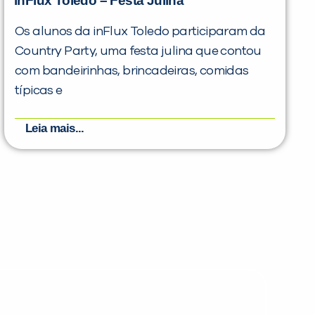
inFlux Toledo – Festa Julina
Os alunos da inFlux Toledo participaram da
Country Party, uma festa julina que contou
com bandeirinhas, brincadeiras, comidas
típicas e
Leia mais...
PEÇA UMA DEMONSTRAÇÃO DE MÉTODO
Desculpe!
Não encontramos nenhuma unidade
inFlux nesta cidade ou bairro que
você digitou.