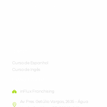
ráticas e materiais gratuitos para
Preencha com seus dados abaixo e
já vamos te colocar em contato
CURSOS
com a
:
Curso de Espanhol
Curso de Ingês
FRANQUEADORA
inFlux Franchising
Av. Pres. Getúlio Vargas, 2635 - Água