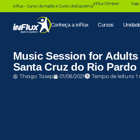
inFlux Climber
Seja
inFlux - Curso de Inglês e Curso de Espanhol
Conheça a inFlux
Cursos
Unidad
Music Session for Adults
Santa Cruz do Rio Pardo
Tempo de leitura:
Thiago Tasep
01/06/2021