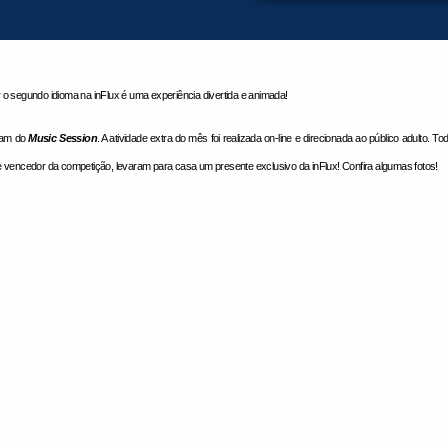
 segundo idioma na inFlux é uma experiência divertida e animada!
ram do
Music Session
. A atividade extra do mês foi realizada on-line e
direcionada ao público adulto. To
me vencedor da competição, levaram para casa um presente exclusivo da inFlux! Confira algumas fotos!