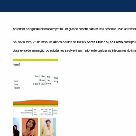
Aprender o segundo idioma sempre foi um grande desafio para muitas pessoas. Mas aprender o
Na sexta-feira, 28 de maio, os alunos adultos da
inFlux Santa Cruz do Rio Pardo
participa
dose extra de animação, os estudantes se divertiram muito, e de quebra, os integrantes do ti