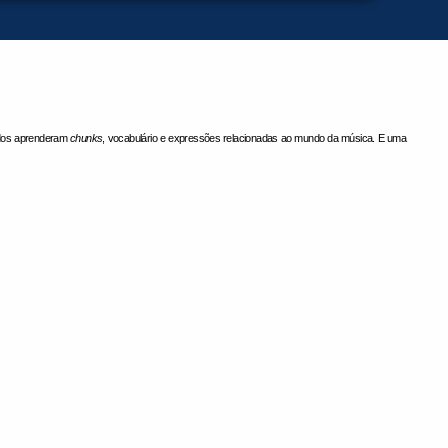
dos
aprenderam
chunks
, vocabulário e expressões relacionadas ao mundo da música. E uma