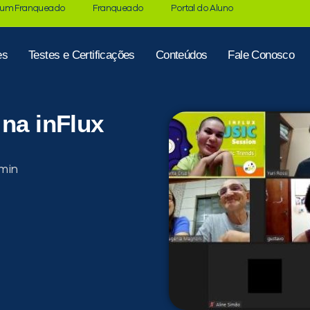
 um Franqueado
Franqueado
Portal do Aluno
es
Testes e Certificações
Conteúdos
Fale Conosco
 na inFlux