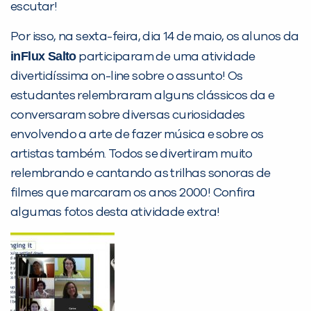
Desculpe!
escutar!
Não encontramos nenhuma unidade
Por isso, na sexta-feira, dia 14 de maio, os alunos da
inFlux nesta cidade ou bairro que
inFlux Salto
participaram de uma atividade
você digitou.
divertidíssima on-line sobre o assunto! Os
estudantes relembraram alguns clássicos da e
conversaram sobre diversas curiosidades
envolvendo a arte de fazer música e sobre os
artistas também. Todos se divertiram muito
relembrando e cantando as trilhas sonoras de
filmes que marcaram os anos 2000! Confira
algumas fotos desta atividade extra!
Preencha com seus dados abaixo e
já vamos te colocar em contato
com a
: