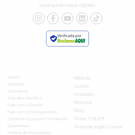
avançado mais rápido.
Verificada por
INSTITUCIONAL
A INFLUX
Sobre
Método
Garantia
Cursos
Convênios
Unidades
Trabalhe na inFlux
Notícias
Fale com a Escola
Blog
Fale com a Franqueadora
Teste TOEIC®
Common European Framework
Experience
Teste de Inglês Online
Política de Privacidade