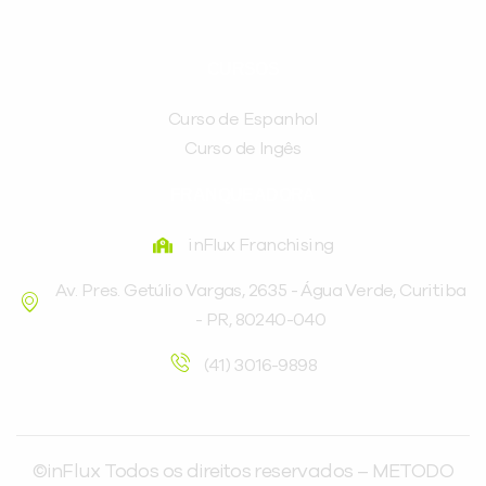
CURSOS
Curso de Espanhol
Curso de Ingês
FRANQUEADORA
inFlux Franchising
Av. Pres. Getúlio Vargas, 2635 - Água Verde, Curitiba
- PR, 80240-040
(41) 3016-9898
©inFlux Todos os direitos reservados – METODO