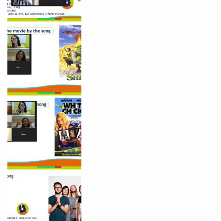
Você é aluno inFlux?
Sim
Não
VOLTAR