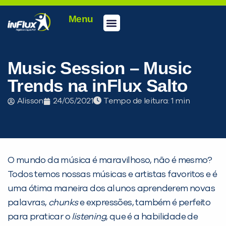
Menu
Conheça a inFlux
Testes e Certificações
Fale Conosco
Portal do aluno
inFlux Climber
Seja um franqueado
Music Session – Music
Trends na inFlux Salto
Alisson
24/05/2021
Tempo de leitura:
O mundo da música é maravilhoso, não é mesmo?
Todos temos nossas músicas e artistas favoritos e é
uma ótima maneira dos alunos aprenderem novas
PEÇA UMA DEMONSTRAÇÃO DE MÉTODO
palavras,
chunks
e expressões, também é perfeito
para praticar o
listening
, que é a habilidade de