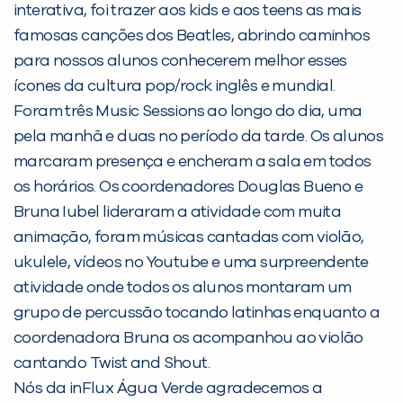
interativa, foi trazer aos kids e aos teens as mais
famosas canções dos Beatles, abrindo caminhos
PEÇA UMA DEMONSTRAÇÃO DE MÉTODO
para nossos alunos conhecerem melhor esses
ícones da cultura pop/rock inglês e mundial.
Foram três Music Sessions ao longo do dia, uma
Desculpe!
pela manhã e duas no período da tarde. Os alunos
Não encontramos nenhuma unidade
marcaram presença e encheram a sala em todos
inFlux nesta cidade ou bairro que
os horários. Os coordenadores Douglas Bueno e
você digitou.
Bruna Iubel lideraram a atividade com muita
animação, foram músicas cantadas com violão,
ukulele, vídeos no Youtube e uma surpreendente
atividade onde todos os alunos montaram um
grupo de percussão tocando latinhas enquanto a
coordenadora Bruna os acompanhou ao violão
cantando Twist and Shout.
Nós da inFlux Água Verde agradecemos a