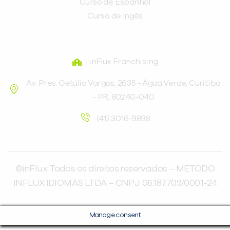
Curso de Espanhol
Curso de Ingês
FRANQUEADORA
inFlux Franchising
Av. Pres. Getúlio Vargas, 2635 - Água Verde, Curitiba
- PR, 80240-040
(41) 3016-9898
©inFlux Todos os direitos reservados – METODO
INFLUX IDIOMAS LTDA – CNPJ: 06.187.709/0001-24
Manage consent