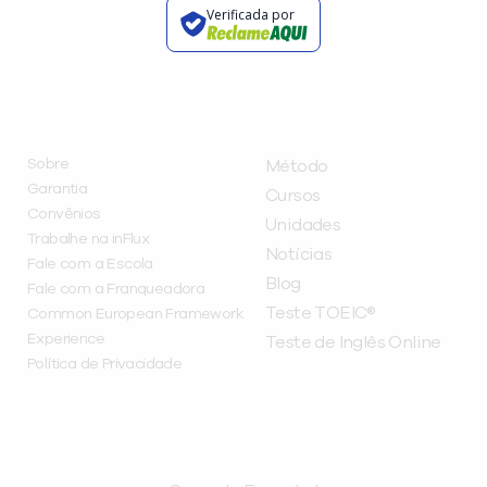
Verificada por
INSTITUCIONAL
A INFLUX
Sobre
Método
Garantia
Cursos
Convênios
Unidades
Trabalhe na inFlux
Notícias
Fale com a Escola
Blog
Fale com a Franqueadora
Teste TOEIC®
Common European Framework
Experience
Teste de Inglês Online
Política de Privacidade
CURSOS