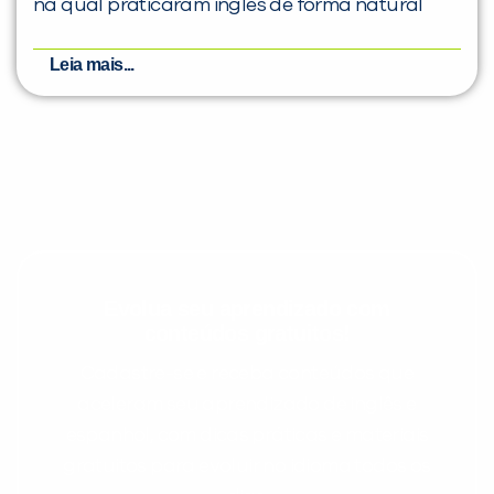
na qual praticaram inglês de forma natural
Leia mais...
Evolua seu aprendizado com
conteúdos gratuitos!
Cadastre-se e receba conteúdos que
aceleram seu aprendizado de inglês e
espanhol, com dicas práticas e materiais
gratuitos para evoluir no idioma todos os