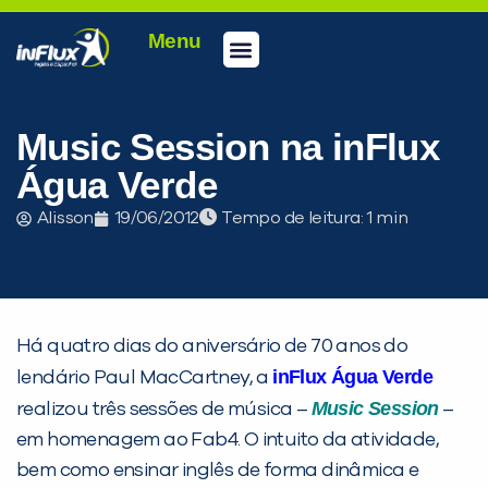
Menu
Conheça a inFlux
Testes e Certificações
Fale Conosco
Portal do aluno
inFlux Climber
Seja um franqueado
Music Session na inFlux
Água Verde
Alisson
19/06/2012
Tempo de leitura:
Há quatro dias do aniversário de 70 anos do
inFlux Água Verde
lendário Paul MacCartney, a
Music Session
realizou três sessões de música –
–
em homenagem ao Fab4. O intuito da atividade,
bem como ensinar inglês de forma dinâmica e