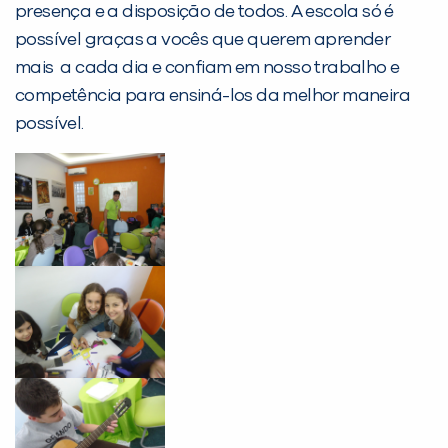
presença e a disposição de todos. A escola só é
Preencha com seus dados abaixo e
possível graças a vocês que querem aprender
já vamos te colocar em contato
mais a cada dia e confiam em nosso trabalho e
com a
:
competência para ensiná-los da melhor maneira
possível.
Você é aluno inFlux?
Sim
Não