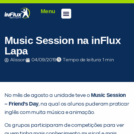
Menu
Conheça a inFlux
Testes e Certificações
Fale Conosco
Portal do aluno
inFlux Climber
Seja um franqueado
Music Session na inFlux
Lapa
Alisson
04/09/2019
Tempo de leitura:
Music Session
No mês de agosto a unidade teve o
– Friend’s Day
, na qual os alunos puderam praticar
inglês com muita música e animação.
PEÇA UMA DEMONSTRAÇÃO DE MÉTODO
Os grupos participaram de competições para ver
quem tinha mais conhecimento musical e mais