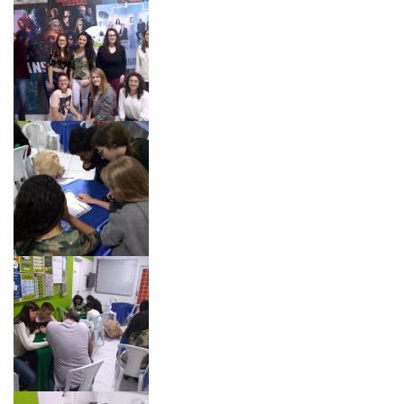
Você é aluno inFlux?
Sim
Não
VOLTAR