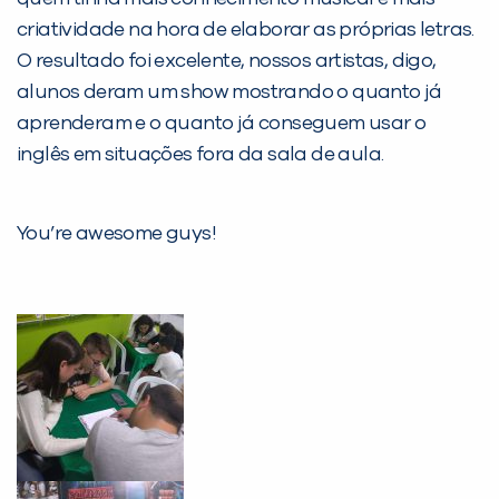
Desculpe!
criatividade na hora de elaborar as próprias letras.
Não encontramos nenhuma unidade
O resultado foi excelente, nossos artistas, digo,
inFlux nesta cidade ou bairro que
alunos deram um show mostrando o quanto já
você digitou.
aprenderam e o quanto já conseguem usar o
inglês em situações fora da sala de aula.
You’re awesome guys!
Preencha com seus dados abaixo e
já vamos te colocar em contato
com a
: