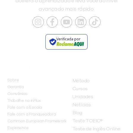
acelera o aprendizado e leva você ao nível
avançado mais rápido.
Verificada por
INSTITUCIONAL
A INFLUX
Sobre
Método
Garantia
Cursos
Convênios
Unidades
Trabalhe na inFlux
Notícias
Fale com a Escola
Blog
Fale com a Franqueadora
Teste TOEIC®
Common European Framework
Experience
Teste de Inglês Online