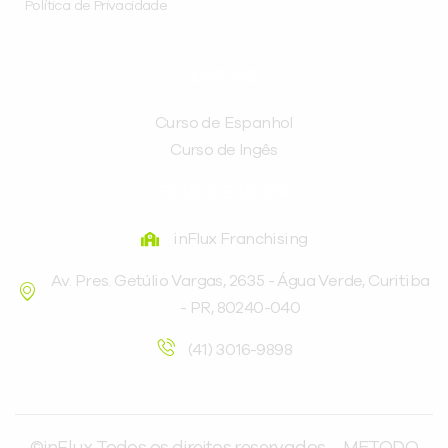
Política de Privacidade
CURSOS
Curso de Espanhol
Curso de Ingês
FRANQUEADORA
inFlux Franchising
Av. Pres. Getúlio Vargas, 2635 - Água Verde, Curitiba
- PR, 80240-040
(41) 3016-9898
©inFlux Todos os direitos reservados – METODO