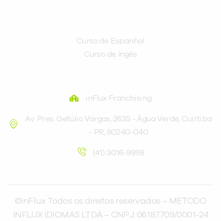
CURSOS
Curso de Espanhol
Curso de Ingês
FRANQUEADORA
inFlux Franchising
Av. Pres. Getúlio Vargas, 2635 - Água Verde, Curitiba
- PR, 80240-040
(41) 3016-9898
©inFlux Todos os direitos reservados – METODO
INFLUX IDIOMAS LTDA – CNPJ: 06.187.709/0001-24