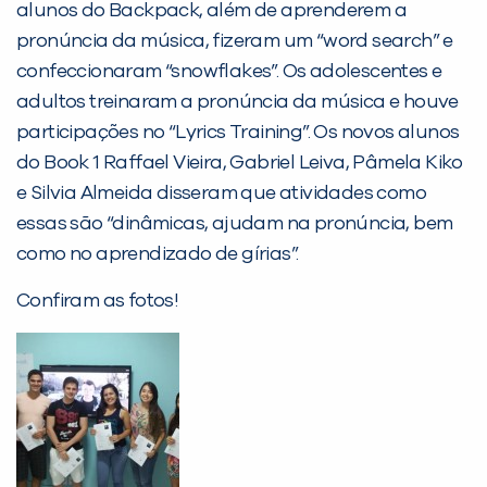
alunos do Backpack, além de aprenderem a
Desculpe!
pronúncia da música, fizeram um “word search” e
Não encontramos nenhuma unidade
confeccionaram “snowflakes”. Os adolescentes e
inFlux nesta cidade ou bairro que
adultos treinaram a pronúncia da música e houve
você digitou.
participações no “Lyrics Training”. Os novos alunos
do Book 1 Raffael Vieira, Gabriel Leiva, Pâmela Kiko
e Silvia Almeida disseram que atividades como
essas são “dinâmicas, ajudam na pronúncia, bem
como no aprendizado de gírias”.
Confiram as fotos!
Preencha com seus dados abaixo e
já vamos te colocar em contato
com a
: