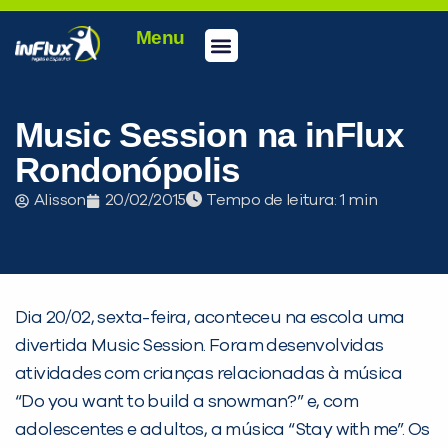
Menu
Conheça a inFlux
Testes e Certificações
Fale Conosco
Portal do aluno
inFlux Climber
Seja um franqueado
Music Session na inFlux
Rondonópolis
Alisson
20/02/2015
Tempo de leitura:
Dia 20/02, sexta-feira, aconteceu na escola uma
divertida Music Session. Foram desenvolvidas
atividades com crianças relacionadas à música
“Do you want to build a snowman?” e, com
PEÇA UMA DEMONSTRAÇÃO DE MÉTODO
adolescentes e adultos, a música “Stay with me”. Os