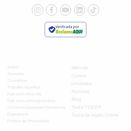
Verificada por
INSTITUCIONAL
A INFLUX
Sobre
Método
Garantia
Cursos
Convênios
Unidades
Trabalhe na inFlux
Notícias
Fale com a Escola
Blog
Fale com a Franqueadora
Teste TOEIC®
Common European Framework
Experience
Teste de Inglês Online
Política de Privacidade