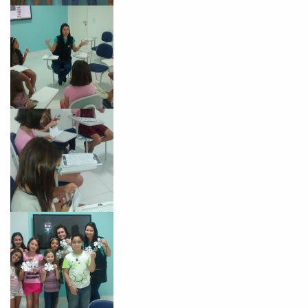
Você é aluno inFlux?
Sim
Não
VOLTAR