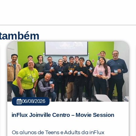
r também
06/08/2026
inFlux Joinville Centro – Movie Session
Os alunos de Teens e Adults da inFlux