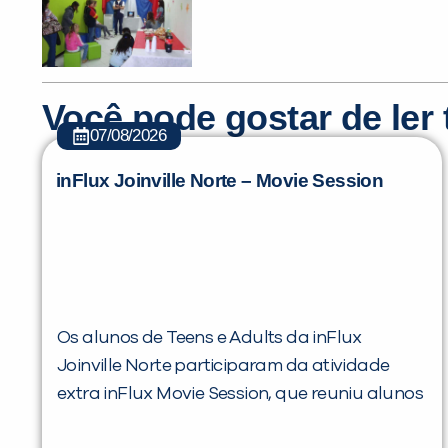
Você pode gostar de le
07/08/2026
inFlux Joinville Norte – Movie Session
Os alunos de Teens e Adults da inFlux
Joinville Norte participaram da atividade
extra inFlux Movie Session, que reuniu alunos