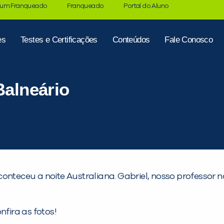
 um Franqueado
Franqueado
Portal do Aluno
es
Testes e Certificações
Conteúdos
Fale Conosco
Balneário
onteceu a noite Australiana. Gabriel, nosso professor n
nfira as fotos!