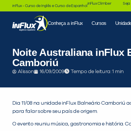
inFlux Climber
Seja
inFlux - Curso de Inglês e Curso de Espanhol
Conheça a inFlux
Cursos
Unidad
Noite Australiana inFlux 
Camboriú
Tempo de leitura:
Alisson
16/09/2009
Dia 11/08 na unidade inFlux Balneário Camboriú ac
para falar sobre seu país de origem.
O evento reuniu música, gastronomia e história. Co