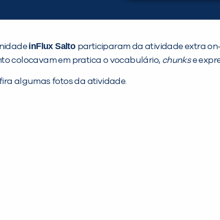
inFlux Salto
unidade
participaram da atividade extra on-l
nto colocavam em pratica o vocabulário,
chunks
e expr
ira algumas fotos da atividade.