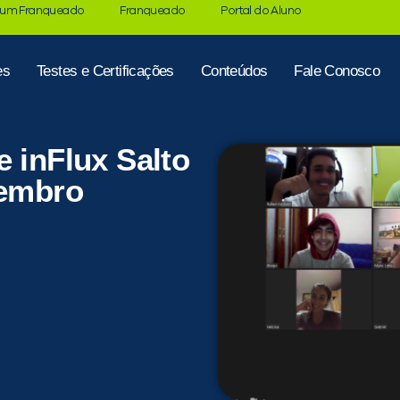
 um Franqueado
Franqueado
Portal do Aluno
es
Testes e Certificações
Conteúdos
Fale Conosco
e inFlux Salto
zembro