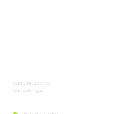
ráticas e materiais gratuitos para
Preencha com seus dados abaixo e
já vamos te colocar em contato
CURSOS
com a
:
Curso de Espanhol
Curso de Ingês
FRANQUEADORA
inFlux Franchising