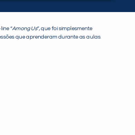
ine “
Among Us
”, que foi simplesmente
essões que aprenderam durante as aulas.