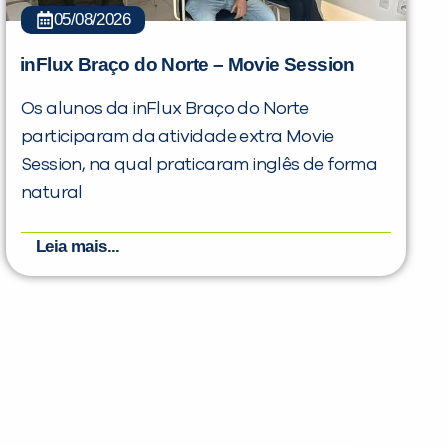
05/08/2026
inFlux Braço do Norte – Movie Session
Os alunos da inFlux Braço do Norte
participaram da atividade extra Movie
Session, na qual praticaram inglês de forma
natural
Leia mais...
PEÇA UMA DEMONSTRAÇÃO DE MÉTODO
Desculpe!
Não encontramos nenhuma unidade
inFlux nesta cidade ou bairro que
você digitou.