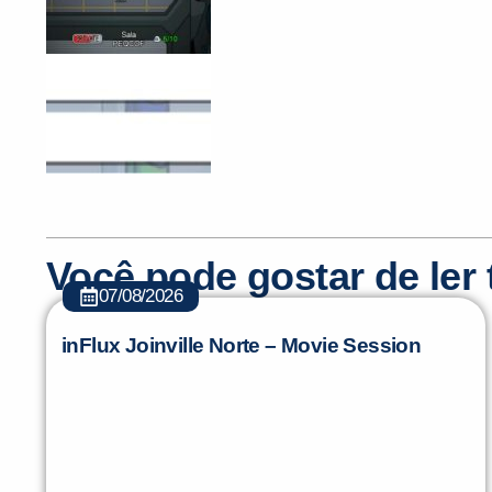
Você pode gostar de le
07/08/2026
inFlux Joinville Norte – Movie Session