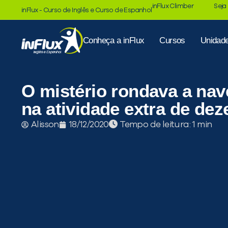
inFlux Climber
Seja
inFlux - Curso de Inglês e Curso de Espanhol
Conheça a inFlux
Cursos
Unidad
O mistério rondava a nav
na atividade extra de de
Tempo de leitura:
Alisson
18/12/2020