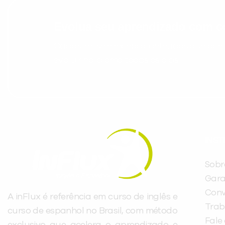
Evolua seu aprendizado com co
Cadastre-se e receba conteúdos que acele
evoluir no idioma todos os dias.
INST
Sobr
Gara
Conv
A inFlux é referência em curso de inglês e
Trab
curso de espanhol no Brasil, com método
Fale