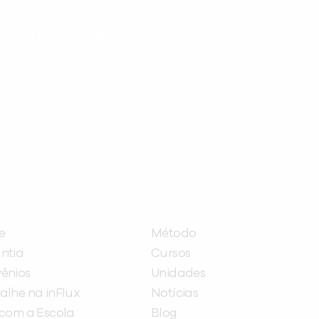
nteúdos gratuitos!
ram seu aprendizado de inglês e espanhol, com dicas p
ITUCIONAL
A INFLUX
e
Método
ntia
Cursos
ênios
Unidades
alhe na inFlux
Notícias
 com a Escola
Blog