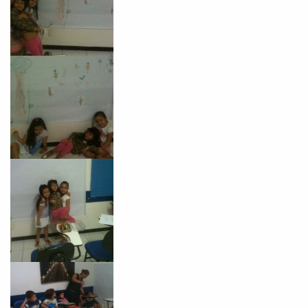
Você é aluno inFlux?
Sim
Não
VOLTAR