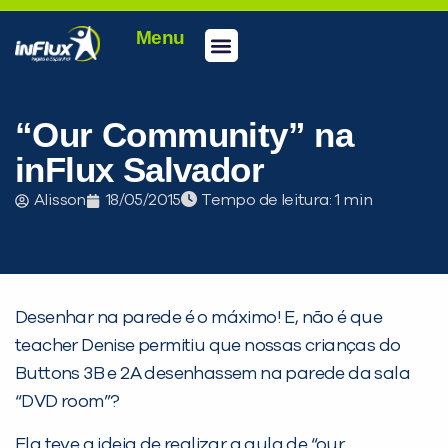
Menu
Conheça a inFlux
Testes e Certificações
Fale Conosco
Portal do aluno
inFlux Climber
Seja um franqueado
“Our Community” na
inFlux Salvador
Alisson
18/05/2015
Tempo de leitura:
Desenhar na parede é o máximo! E, não é que
teacher Denise permitiu que nossas crianças do
Buttons 3B e 2A desenhassem na parede da sala
PEÇA UMA DEMONSTRAÇÃO DE MÉTODO
“DVD room”?
Ela teve a ideia de realizar a aula de “our