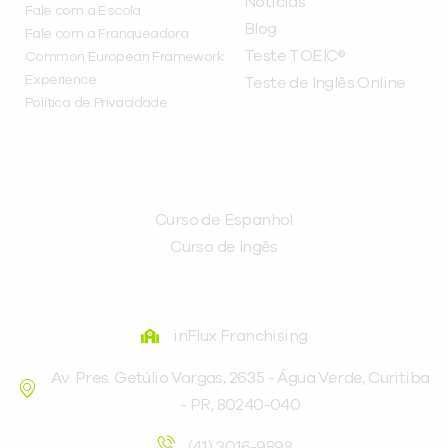
Notícias
Fale com a Escola
Blog
Fale com a Franqueadora
Teste TOEIC®
Common European Framework
Experience
Teste de Inglês Online
Política de Privacidade
CURSOS
Curso de Espanhol
Curso de Ingês
FRANQUEADORA
inFlux Franchising
Av. Pres. Getúlio Vargas, 2635 - Água Verde, Curitiba
- PR, 80240-040
(41) 3016-9898