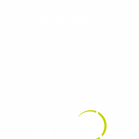
Evolua seu aprendizado com
conteúdos gratuitos!
Cadastre-se e receba conteúdos que
aceleram seu aprendizado de inglês e
espanhol, com dicas práticas e materiais
gratuitos para evoluir no idioma todos os
dias.