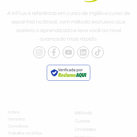
A inFlux é referência em curso de inglês e curso de
espanhol no Brasil, com método exclusivo que
acelera o aprendizado e leva você ao nível
avançado mais rápido.
Verificada por
INSTITUCIONAL
A INFLUX
Sobre
Método
Garantia
Cursos
Convênios
Unidades
Trabalhe na inFlux