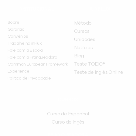
INSTITUCIONAL
A INFLUX
Sobre
Método
Garantia
Cursos
Convênios
Unidades
Trabalhe na inFlux
Notícias
Fale com a Escola
Blog
Fale com a Franqueadora
Teste TOEIC®
Common European Framework
Experience
Teste de Inglês Online
Política de Privacidade
CURSOS
Curso de Espanhol
Curso de Ingês
FRANQUEADORA