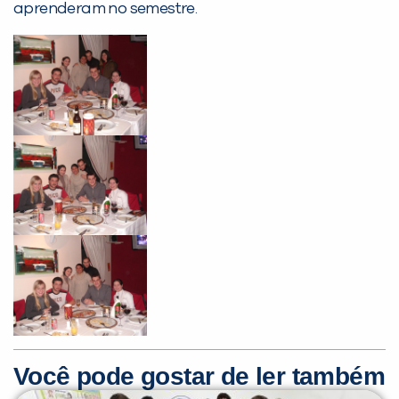
Não encontramos nenhuma unidade
aprenderam no semestre.
inFlux nesta cidade ou bairro que
você digitou.
Preencha com seus dados abaixo e
já vamos te colocar em contato
com a
:
Você pode gostar de ler também