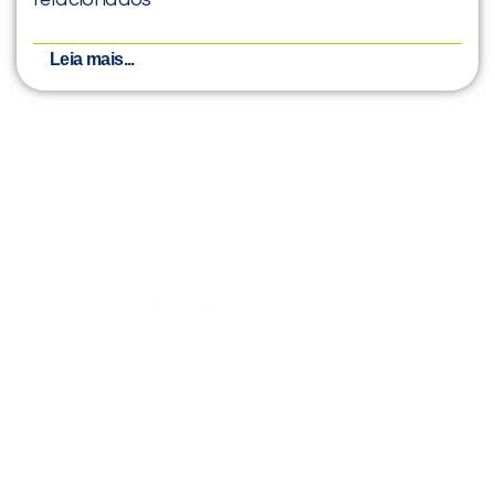
relacionados
Leia mais...
Evolua seu aprendizado com
conteúdos gratuitos!
Cadastre-se e receba conteúdos que
aceleram seu aprendizado de inglês e
espanhol, com dicas práticas e materiais
gratuitos para evoluir no idioma todos os
dias.