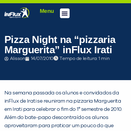
Menu
Conheça a inFlux
Testes e Certificações
Fale Conosco
Portal do aluno
inFlux Climber
Seja um franqueado
Pizza Night na “pizzaria
Marguerita” inFlux Irati
Alisson
14/07/2010
Tempo de leitura:
Na semana passada os alunos e convidados da
inFlux de Irati se reuniram na pizzaria Marguerita
PEÇA UMA DEMONSTRAÇÃO DE MÉTODO
em Irati para celebrar o fim do 1° semestre de 2010.
Além do bate-papo descontraído os alunos
Desculpe!
aproveitaram para praticar um pouco do que