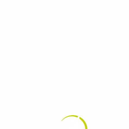
Evolua seu aprendizado com co
Cadastre-se e receba conteúdos que acele
evoluir no idioma todos os dias.
INST