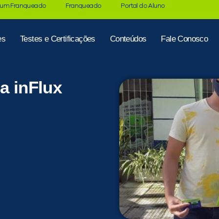
 um Franqueado
Franqueado
Portal do Aluno
es
Testes e Certificações
Conteúdos
Fale Conosco
a inFlux