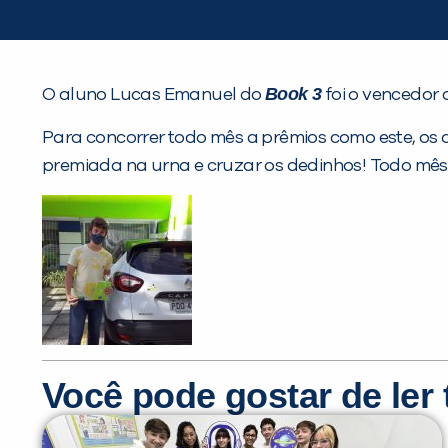
Book 3
O aluno Lucas Emanuel do
foi o vencedor 
Para concorrer todo mês a prêmios como este, os 
premiada na urna e cruzar os dedinhos! Todo mê
Você pode gostar de le