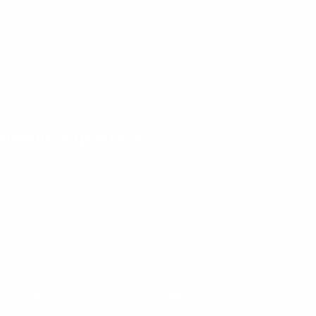
nteúdos gratuitos!
ram seu aprendizado de inglês e espanhol, com dicas p
ITUCIONAL
A INFLUX