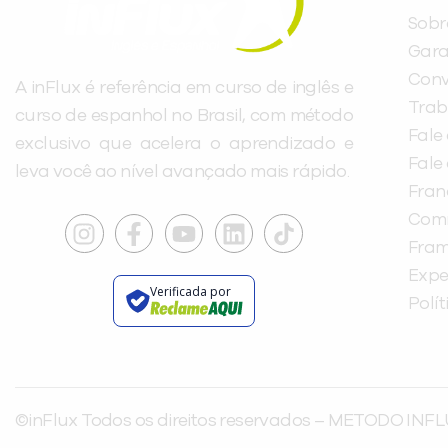
Sobr
Gara
Conv
A inFlux é referência em curso de inglês e
Trab
curso de espanhol no Brasil, com método
Fale
exclusivo que acelera o aprendizado e
Fale
leva você ao nível avançado mais rápido.
Fra
Com
Fra
Expe
Verificada por
Polí
©inFlux Todos os direitos reservados – METODO INFL