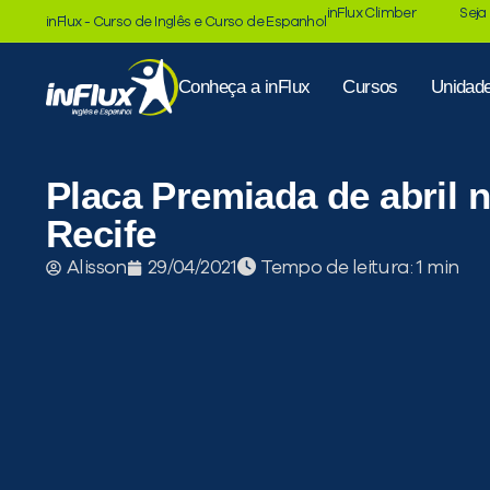
inFlux Climber
Seja
inFlux - Curso de Inglês e Curso de Espanhol
Conheça a inFlux
Cursos
Unidad
Placa Premiada de abril n
Recife
Tempo de leitura:
Alisson
29/04/2021