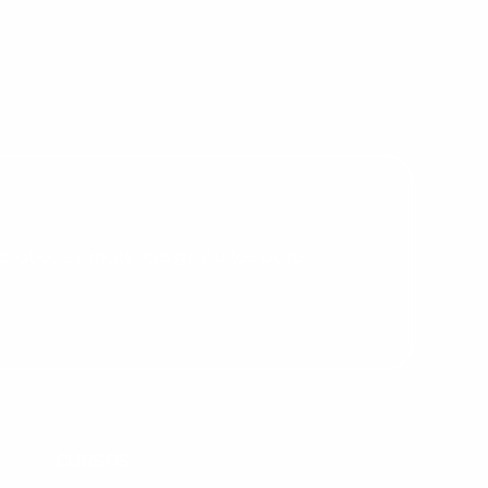
Desculpe!
Não encontramos nenhuma unidade
inFlux nesta cidade ou bairro que
você digitou.
ráticas e materiais gratuitos para
Preencha com seus dados abaixo e
CURSOS
já vamos te colocar em contato