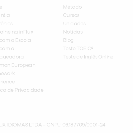
e
Método
ntia
Cursos
ênios
Unidades
alhe na inFlux
Notícias
 com a Escola
Blog
 com a
Teste TOEIC®
nqueadora
Teste de Inglês Online
mon European
mework
rience
tica de Privacidade
UX IDIOMAS LTDA – CNPJ: 06.187.709/0001-24