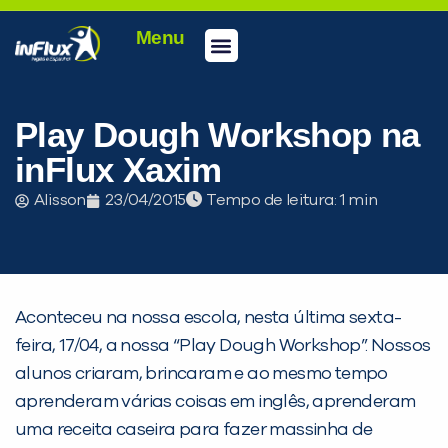
Menu
Conheça a inFlux
Testes e Certificações
Fale Conosco
Portal do aluno
inFlux Climber
Seja um franqueado
Play Dough Workshop na
inFlux Xaxim
Alisson
23/04/2015
Tempo de leitura:
Aconteceu na nossa escola, nesta última sexta-
feira, 17/04, a nossa “Play Dough Workshop”. Nossos
alunos criaram, brincaram e ao mesmo tempo
PEÇA UMA DEMONSTRAÇÃO DE MÉTODO
aprenderam várias coisas em inglês, aprenderam
uma receita caseira para fazer massinha de