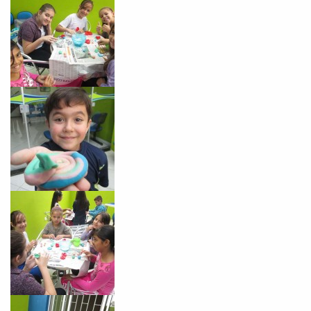
Você é aluno inFlux?
Sim
Não
VOLTAR