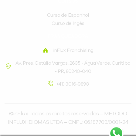
CURSOS
Curso de Espanhol
Curso de Ingês
FRANQUEADORA
inFlux Franchising
Av. Pres. Getúlio Vargas, 2635 - Água Verde, Curitiba
- PR, 80240-040
(41) 3016-9898
©inFlux Todos os direitos reservados – METODO
INFLUX IDIOMAS LTDA – CNPJ: 06.187.709/0001-24