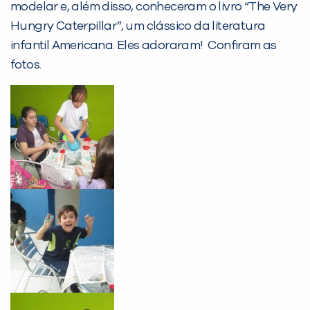
modelar e, além disso, conheceram o livro “The Very
Desculpe!
Hungry Caterpillar”, um clássico da literatura
Não encontramos nenhuma unidade
infantil Americana. Eles adoraram! Confiram as
inFlux nesta cidade ou bairro que
fotos.
você digitou.
Preencha com seus dados abaixo e
já vamos te colocar em contato
com a
: