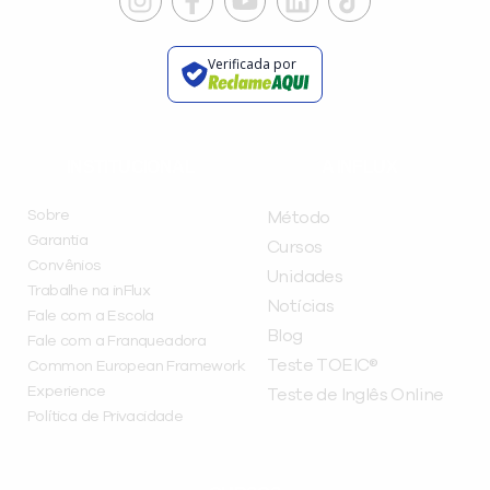
Verificada por
INSTITUCIONAL
A INFLUX
Sobre
Método
Garantia
Cursos
Convênios
Unidades
Trabalhe na inFlux
Notícias
Fale com a Escola
Blog
Fale com a Franqueadora
Teste TOEIC®
Common European Framework
Experience
Teste de Inglês Online
Política de Privacidade