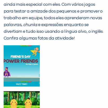
Não encontramos nenhuma unidade
ainda mais especial com eles. Com vários jogos
inFlux nesta cidade ou bairro que
para testar a amizade dos pequenos e promover o
você digitou.
trabalho em equipe, todos eles aprenderam novas
palavras,
chunks
e expressões enquanto se
divertiam e tudo isso usando a língua alvo, o inglês.
Confira algumas fotos da atividade!
Preencha com seus dados abaixo e
já vamos te colocar em contato
com a
: