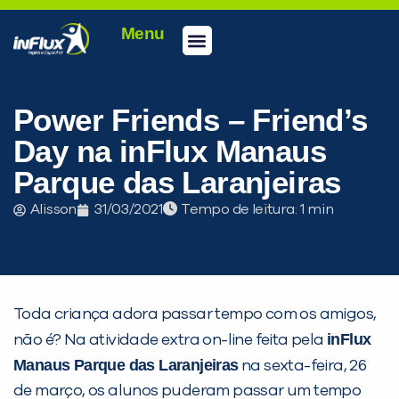
Menu
Conheça a inFlux
Testes e Certificações
Fale Conosco
Portal do aluno
inFlux Climber
Seja um franqueado
Power Friends – Friend’s
Day na inFlux Manaus
Parque das Laranjeiras
Alisson
31/03/2021
Tempo de leitura:
Toda criança adora passar tempo com os amigos,
PEÇA UMA DEMONSTRAÇÃO DE MÉTODO
inFlux
não é? Na atividade extra on-line feita pela
Manaus Parque das Laranjeiras
na sexta-feira, 26
Desculpe!
de março, os alunos puderam passar um tempo