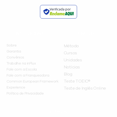
Verificada por
INSTITUCIONAL
A INFLUX
Sobre
Método
Garantia
Cursos
Convênios
Unidades
Trabalhe na inFlux
Notícias
Fale com a Escola
Blog
Fale com a Franqueadora
Teste TOEIC®
Common European Framework
Experience
Teste de Inglês Online
Política de Privacidade
CURSOS