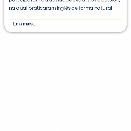
na qual praticaram inglês de forma natural
Leia mais...
Evolua seu aprendizado com
conteúdos gratuitos!
Cadastre-se e receba conteúdos que
aceleram seu aprendizado de inglês e
espanhol, com dicas práticas e materiais
gratuitos para evoluir no idioma todos os