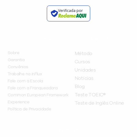
Verificada por
INSTITUCIONAL
A INFLUX
Sobre
Método
Garantia
Cursos
Convênios
Unidades
Trabalhe na inFlux
Notícias
Fale com a Escola
Blog
Fale com a Franqueadora
Teste TOEIC®
Common European Framework
Experience
Teste de Inglês Online
Política de Privacidade
CURSOS