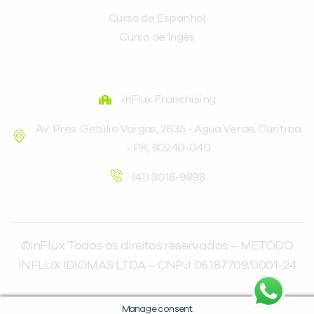
Curso de Espanhol
Curso de Ingês
FRANQUEADORA
inFlux Franchising
Av. Pres. Getúlio Vargas, 2635 - Água Verde, Curitiba
- PR, 80240-040
(41) 3016-9898
©inFlux Todos os direitos reservados – METODO
INFLUX IDIOMAS LTDA – CNPJ: 06.187.709/0001-24
Manage consent