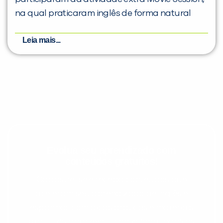
na qual praticaram inglês de forma natural
Leia mais...
Evolua seu aprendizado com
conteúdos gratuitos!
Cadastre-se e receba conteúdos que
aceleram seu aprendizado de inglês e
espanhol, com dicas práticas e materiais
gratuitos para evoluir no idioma todos os