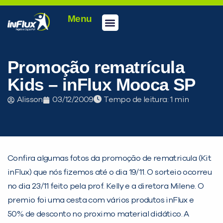
Menu
Conheça a inFlux
Testes e Certificações
Fale Conosco
Portal do aluno
inFlux Climber
Seja um franqueado
Promoção rematrícula
Kids – inFlux Mooca SP
Alisson
03/12/2009
Tempo de leitura:
Confira algumas fotos da promoção de rematricula (Kit
PEÇA UMA DEMONSTRAÇÃO DE MÉTODO
inFlux) que nós fizemos até o dia 19/11. O sorteio ocorreu
no dia 23/11 feito pela prof. Kelly e a diretora Milene. O
premio foi uma cesta com vários produtos inFlux e
Desculpe!
50% de desconto no proximo material didático. A
Não encontramos nenhuma unidade