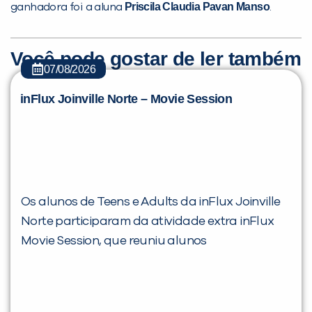
Priscila Claudia Pavan Manso
ganhadora foi a aluna
.
inFlux nesta cidade ou bairro que
você digitou.
Você pode gostar de ler também
07/08/2026
inFlux Joinville Norte – Movie Session
Os alunos de Teens e Adults da inFlux Joinville
Preencha com seus dados abaixo e
Norte participaram da atividade extra inFlux
já vamos te colocar em contato
Movie Session, que reuniu alunos
com a
: