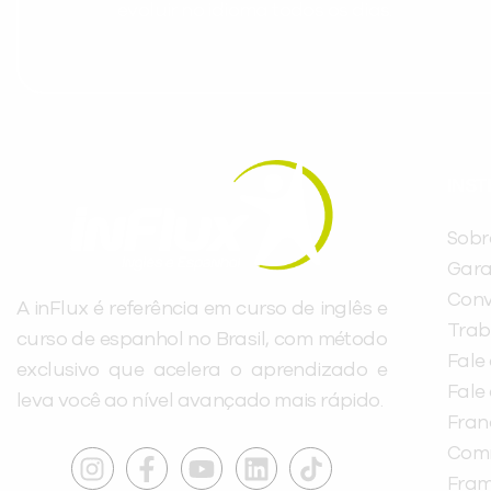
evoluir no idioma todos os dias.
INST
Sobr
Gara
Conv
A inFlux é referência em curso de inglês e
Trab
curso de espanhol no Brasil, com método
Fale
exclusivo que acelera o aprendizado e
Fale
leva você ao nível avançado mais rápido.
Fra
Com
Fra