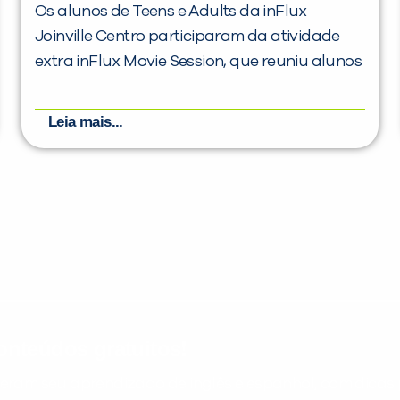
Os alunos de Teens e Adults da inFlux
Joinville Centro participaram da atividade
extra inFlux Movie Session, que reuniu alunos
Leia mais...
nteúdos gratuitos!
ram seu aprendizado de inglês e espanhol, com dicas p