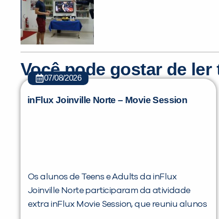
Você pode gostar de le
07/08/2026
inFlux Joinville Norte – Movie Session
Os alunos de Teens e Adults da inFlux
Joinville Norte participaram da atividade
extra inFlux Movie Session, que reuniu alunos