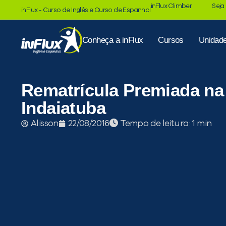
inFlux Climber
Seja
inFlux - Curso de Inglês e Curso de Espanhol
Conheça a inFlux
Cursos
Unidad
Rematrícula Premiada na
Indaiatuba
Tempo de leitura:
Alisson
22/08/2016