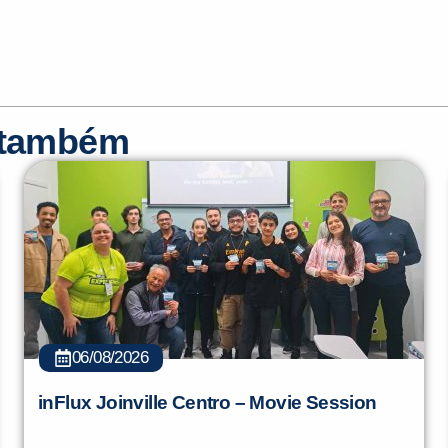
r também
06/08/2026
inFlux Joinville Centro – Movie Session