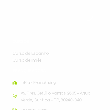
Preencha com seus dados abaixo e
já vamos te colocar em contato
CURSOS
com a
:
Curso de Espanhol
Curso de Ingês
FRANQUEADORA
inFlux Franchising
Av. Pres. Getúlio Vargas, 2635 - Água
Verde, Curitiba - PR, 80240-040
Você é aluno inFlux?
Sim
Não