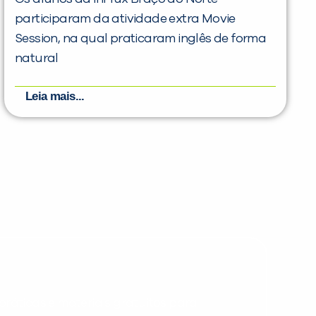
participaram da atividade extra Movie
Session, na qual praticaram inglês de forma
natural
Leia mais...
PEÇA UMA DEMONSTRAÇÃO DE MÉTODO
Desculpe!
Não encontramos nenhuma unidade
inFlux nesta cidade ou bairro que
você digitou.
ráticas e materiais gratuitos para