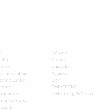
ITUCIONAL
A INFLUX
e
Método
ntia
Cursos
ênios
Unidades
alhe na inFlux
Notícias
 com a Escola
Blog
 com a
Teste TOEIC®
nqueadora
Teste de Inglês Online
mon European
mework