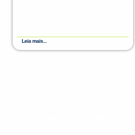
Leia mais...
Evolua seu aprendizado com co
Cadastre-se e receba conteúdos que acele