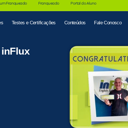
 um Franqueado
Franqueado
Portal do Aluno
es
Testes e Certificações
Conteúdos
Fale Conosco
 inFlux