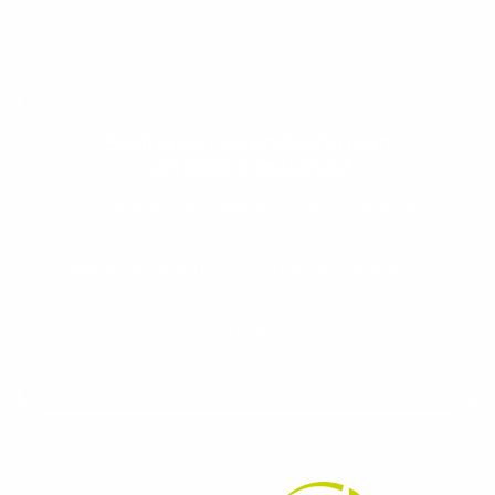
Evolua seu aprendizado com
conteúdos gratuitos!
Cadastre-se e receba conteúdos que
aceleram seu aprendizado de inglês e
espanhol, com dicas práticas e materiais
gratuitos para evoluir no idioma todos os
dias.