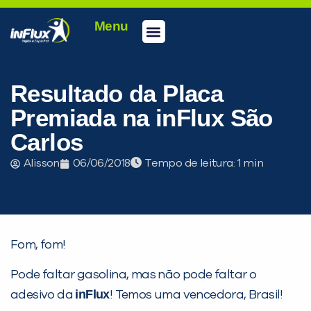
Menu
Conheça a inFlux
Testes e Certificações
Fale Conosco
Portal do aluno
inFlux Climber
Seja um franqueado
Resultado da Placa
Premiada na inFlux São
Carlos
Alisson
06/06/2018
Tempo de leitura:
PEÇA UMA DEMONSTRAÇÃO DE MÉTODO
Fom, fom!
Pode faltar gasolina, mas não pode faltar o
Desculpe!
inFlux
adesivo da
! Temos uma vencedora, Brasil!