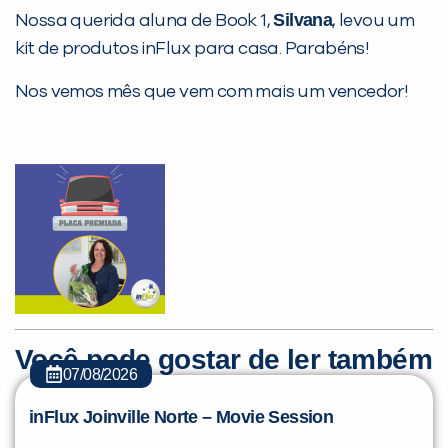
Não encontramos nenhuma unidade
Silvana
Nossa querida aluna de Book 1,
, levou um
inFlux nesta cidade ou bairro que
kit de produtos inFlux para casa. Parabéns!
você digitou.
Nos vemos mês que vem com mais um vencedor!
Preencha com seus dados abaixo e
já vamos te colocar em contato
Você pode gostar de ler também
com a
:
07/08/2026
inFlux Joinville Norte – Movie Session