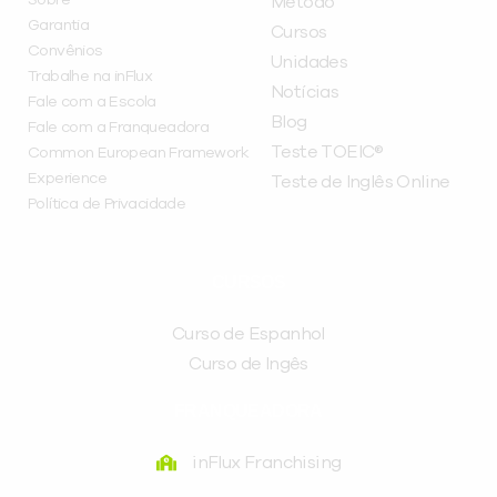
Método
Garantia
Cursos
Convênios
Unidades
Trabalhe na inFlux
Notícias
Fale com a Escola
Blog
Fale com a Franqueadora
Teste TOEIC®
Common European Framework
Experience
Teste de Inglês Online
Política de Privacidade
CURSOS
Curso de Espanhol
Curso de Ingês
FRANQUEADORA
inFlux Franchising