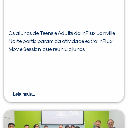
Os alunos de Teens e Adults da inFlux Joinville
Norte participaram da atividade extra inFlux
Você é aluno inFlux?
Movie Session, que reuniu alunos
Sim
Não
Leia mais...
VOLTAR