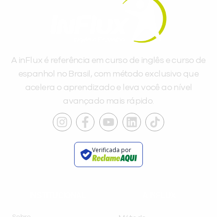
A inFlux é referência em curso de inglês e curso de
espanhol no Brasil, com método exclusivo que
acelera o aprendizado e leva você ao nível
avançado mais rápido.
Verificada por
INSTITUCIONAL
A INFLUX
Sobre