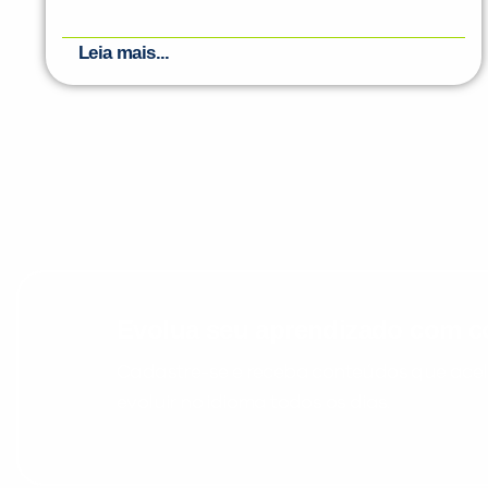
Leia mais...
Evolua seu aprendizado com co
Cadastre-se e receba conteúdos que acele
evoluir no idioma todos os dias.