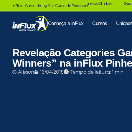
inFlux Climber
Seja
inFlux - Curso de Inglês e Curso de Espanhol
Conheça a inFlux
Cursos
Unidad
Revelação Categories G
Winners” na inFlux Pinhe
Tempo de leitura:
Alisson
13/04/2015