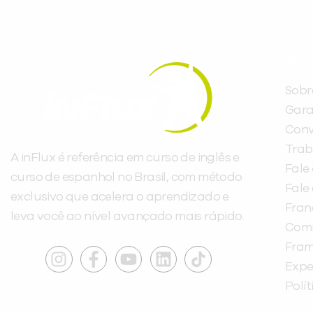
INST
Sobr
Gara
Conv
Trab
A inFlux é referência em curso de inglês e
Fale
curso de espanhol no Brasil, com método
Fale
exclusivo que acelera o aprendizado e
Fra
leva você ao nível avançado mais rápido.
Com
Fra
Expe
Polí