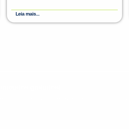
Leia mais...
nteúdos gratuitos!
ram seu aprendizado de inglês e espanhol, com dicas p