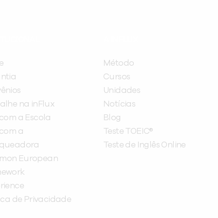
ITUCIONAL
A INFLUX
e
Método
ntia
Cursos
ênios
Unidades
alhe na inFlux
Notícias
 com a Escola
Blog
 com a
Teste TOEIC®
nqueadora
Teste de Inglês Online
mon European
mework
rience
tica de Privacidade