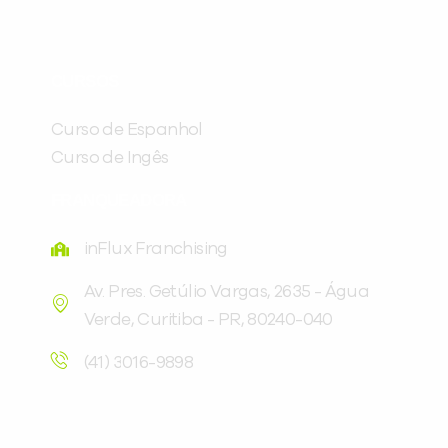
Preencha com seus dados abaixo e
já vamos te colocar em contato
CURSOS
com a
:
Curso de Espanhol
Curso de Ingês
FRANQUEADORA
inFlux Franchising
Av. Pres. Getúlio Vargas, 2635 - Água
Verde, Curitiba - PR, 80240-040
Você é aluno inFlux?
Sim
Não
(41) 3016-9898