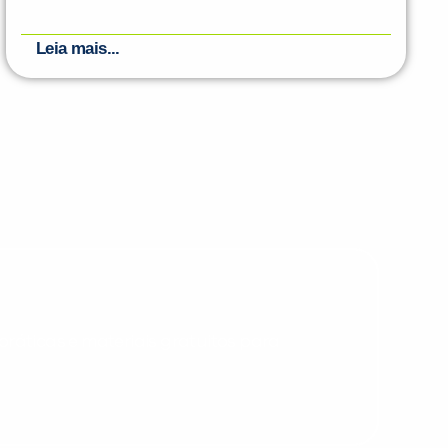
Leia mais...
PEÇA UMA DEMONSTRAÇÃO DE MÉTODO
Desculpe!
Não encontramos nenhuma unidade
inFlux nesta cidade ou bairro que
você digitou.
ráticas e materiais gratuitos para