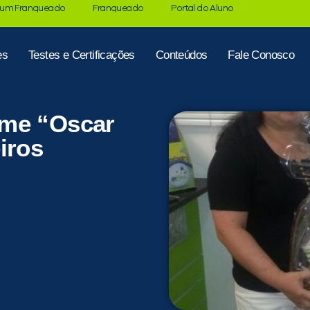
 um Franqueado
Franqueado
Portal do Aluno
es
Testes e Certificações
Conteúdos
Fale Conosco
ame “Oscar
iros