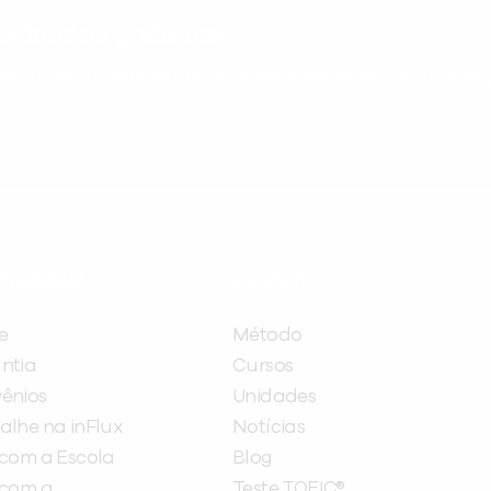
nteúdos gratuitos!
ram seu aprendizado de inglês e espanhol, com dicas p
ITUCIONAL
A INFLUX
e
Método
ntia
Cursos
ênios
Unidades
alhe na inFlux
Notícias
 com a Escola
Blog
 com a
Teste TOEIC®