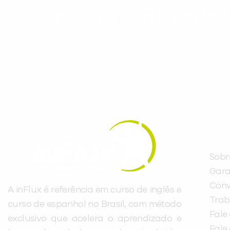
Evolua seu aprendizado com co
Cadastre-se e receba conteúdos que acele
evoluir no idioma todos os dias.
INST
Sobr
Gara
Conv
A inFlux é referência em curso de inglês e
Trab
curso de espanhol no Brasil, com método
Fale
exclusivo que acelera o aprendizado e
Fale