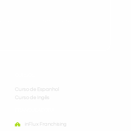
ráticas e materiais gratuitos para
Preencha com seus dados abaixo e
já vamos te colocar em contato
CURSOS
com a
:
Curso de Espanhol
Curso de Ingês
FRANQUEADORA
inFlux Franchising