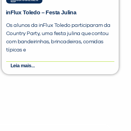
inFlux Toledo – Festa Julina
Os alunos da inFlux Toledo participaram da
Country Party, uma festa julina que contou
com bandeirinhas, brincadeiras, comidas
típicas e
Leia mais...
PEÇA UMA DEMONSTRAÇÃO DE MÉTODO
Desculpe!
Não encontramos nenhuma unidade
inFlux nesta cidade ou bairro que
você digitou.