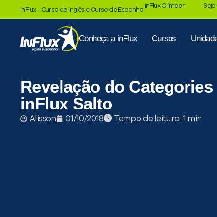
inFlux Climber
Seja
inFlux - Curso de Inglês e Curso de Espanhol
Conheça a inFlux
Cursos
Unidad
Revelação do Categorie
inFlux Salto
Tempo de leitura:
Alisson
01/10/2018