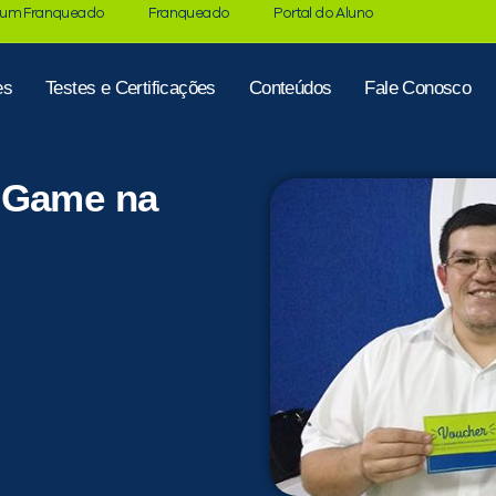
 um Franqueado
Franqueado
Portal do Aluno
es
Testes e Certificações
Conteúdos
Fale Conosco
s Game na