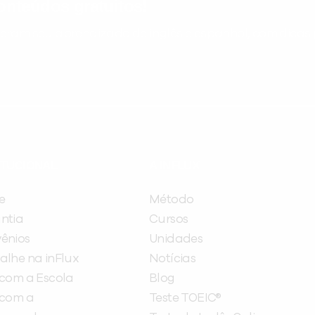
nteúdos gratuitos!
ram seu aprendizado de inglês e espanhol, com dicas p
ITUCIONAL
A INFLUX
e
Método
ntia
Cursos
ênios
Unidades
alhe na inFlux
Notícias
 com a Escola
Blog
 com a
Teste TOEIC®