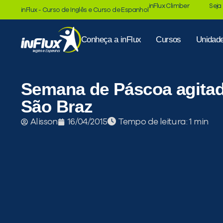
inFlux Climber
Seja
inFlux - Curso de Inglês e Curso de Espanhol
Conheça a inFlux
Cursos
Unidad
Semana de Páscoa agitad
São Braz
Tempo de leitura:
Alisson
16/04/2015