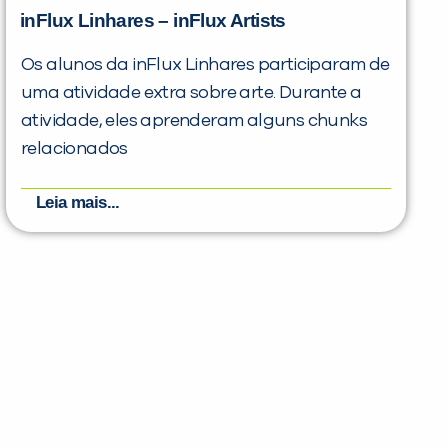
inFlux Linhares – inFlux Artists
Os alunos da inFlux Linhares participaram de
uma atividade extra sobre arte. Durante a
atividade, eles aprenderam alguns chunks
relacionados
Leia mais...
PEÇA UMA DEMONSTRAÇÃO DE MÉTODO
Desculpe!
Não encontramos nenhuma unidade
inFlux nesta cidade ou bairro que
você digitou.