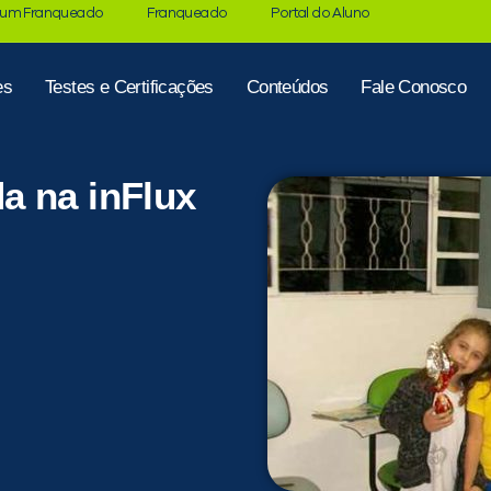
 um Franqueado
Franqueado
Portal do Aluno
es
Testes e Certificações
Conteúdos
Fale Conosco
a na inFlux