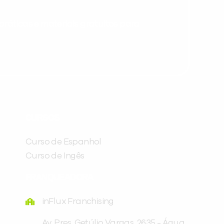
ráticas e materiais gratuitos para
Preencha com seus dados abaixo e
já vamos te colocar em contato
CURSOS
com a
:
Curso de Espanhol
Curso de Ingês
FRANQUEADORA
inFlux Franchising
Av. Pres. Getúlio Vargas, 2635 - Água