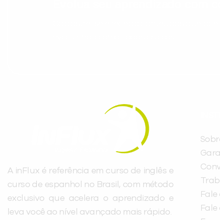
Evolua seu aprendizado com co
Cadastre-se e receba conteúdos que acele
evoluir no idioma todos os dias.
INST
Sobr
Gara
Conv
A inFlux é referência em curso de inglês e
Trab
curso de espanhol no Brasil, com método
Fale
exclusivo que acelera o aprendizado e
Fale
leva você ao nível avançado mais rápido.