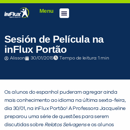
Menu
Conheça a inFlux
Testes e Certificações
Fale Conosco
Portal do aluno
inFlux Climber
Seja um franqueado
Sesión de Película na
inFlux Portão
Alisson
30/01/2015
Tempo de leitura:
Os alunos do espanhol puderam agregar ainda
mais conhecimento ao idioma na última sexta-feira,
PEÇA UMA DEMONSTRAÇÃO DE MÉTODO
dia 30/01, na inFlux Portão! A Professora Jacqueline
preparou uma série de questões para serem
discutidas sobre
Relatos Selvagens
e os alunos
Desculpe!