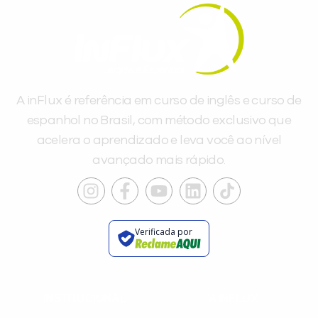
A inFlux é referência em curso de inglês e curso de
espanhol no Brasil, com método exclusivo que
acelera o aprendizado e leva você ao nível
avançado mais rápido.
Verificada por
INSTITUCIONAL
A INFLUX