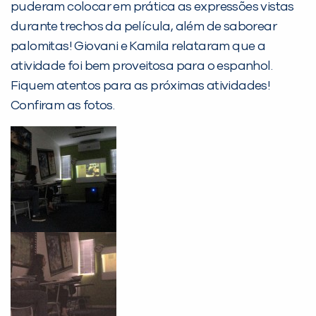
puderam colocar em prática as expressões vistas
Não encontramos nenhuma unidade
durante trechos da película, além de saborear
inFlux nesta cidade ou bairro que
palomitas! Giovani e Kamila relataram que a
você digitou.
atividade foi bem proveitosa para o espanhol.
Fiquem atentos para as próximas atividades!
Confiram as fotos.
Preencha com seus dados abaixo e
já vamos te colocar em contato
com a
: