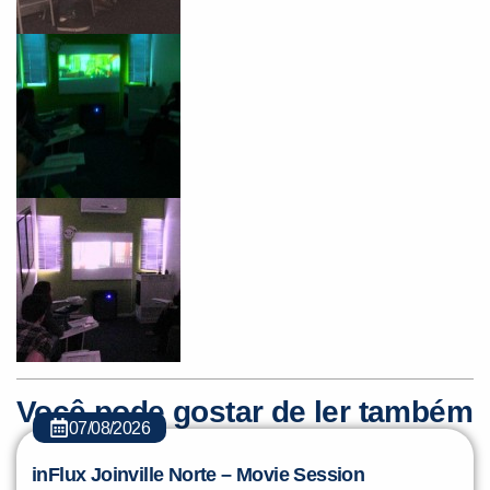
Você é aluno inFlux?
Sim
Não
VOLTAR
Você pode gostar de ler também
07/08/2026
inFlux Joinville Norte – Movie Session