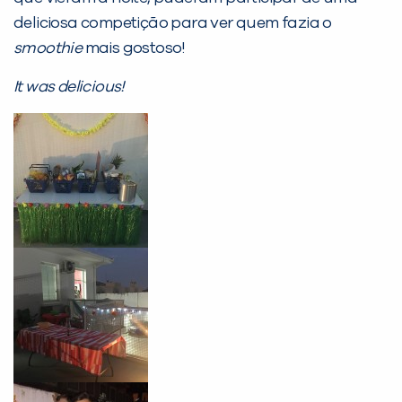
deliciosa competição para ver quem fazia o
Desculpe!
smoothie
mais gostoso!
Não encontramos nenhuma unidade
It was delicious!
inFlux nesta cidade ou bairro que
você digitou.
Preencha com seus dados abaixo e
já vamos te colocar em contato
com a
: