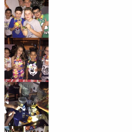
Você é aluno inFlux?
Sim
Não
VOLTAR