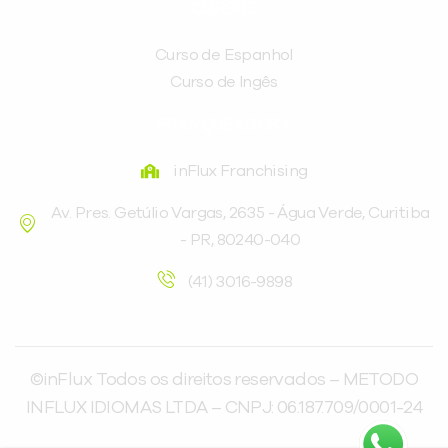
CURSOS
Curso de Espanhol
Curso de Ingês
FRANQUEADORA
inFlux Franchising
Av. Pres. Getúlio Vargas, 2635 - Água Verde, Curitiba
- PR, 80240-040
(41) 3016-9898
©inFlux Todos os direitos reservados – METODO
INFLUX IDIOMAS LTDA – CNPJ: 06.187.709/0001-24