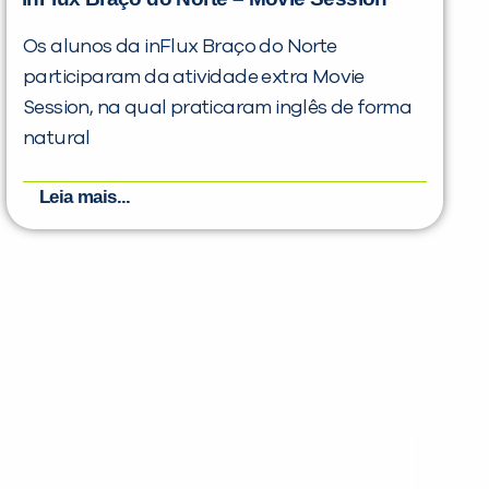
Os alunos da inFlux Braço do Norte
participaram da atividade extra Movie
Session, na qual praticaram inglês de forma
natural
Leia mais...
PEÇA UMA DEMONSTRAÇÃO DE MÉTODO
Desculpe!
Não encontramos nenhuma unidade
inFlux nesta cidade ou bairro que
você digitou.