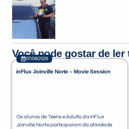
Você pode gostar de le
07/08/2026
inFlux Joinville Norte – Movie Session
Os alunos de Teens e Adults da inFlux
Joinville Norte participaram da atividade