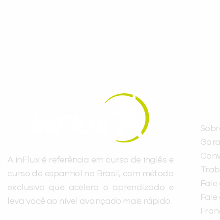
Cadastre-se e receba conteúdos que acele
evoluir no idioma todos os dias.
INST
Sobr
Gara
Conv
A inFlux é referência em curso de inglês e
Trab
curso de espanhol no Brasil, com método
Fale
exclusivo que acelera o aprendizado e
Fale
leva você ao nível avançado mais rápido.
Fra