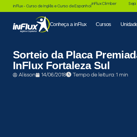
inFlux Climber
Seja
inFlux - Curso de Inglês e Curso de Espanhol
Conheça a inFlux
Cursos
Unidad
Sorteio da Placa Premiad
InFlux Fortaleza Sul
Tempo de leitura:
Alisson
14/06/2018