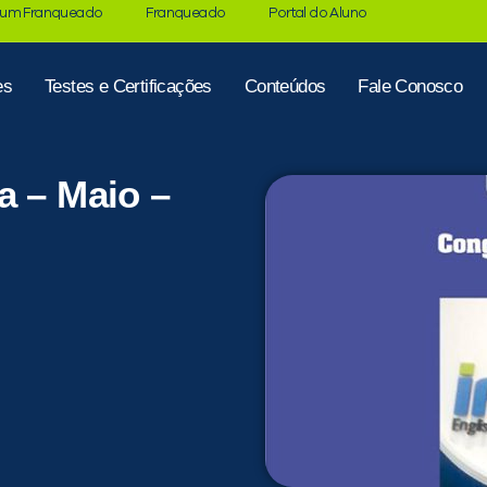
 um Franqueado
Franqueado
Portal do Aluno
es
Testes e Certificações
Conteúdos
Fale Conosco
a – Maio –