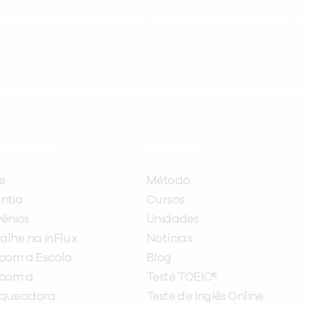
ram seu aprendizado de inglês e espanhol, com dicas p
ITUCIONAL
A INFLUX
e
Método
ntia
Cursos
ênios
Unidades
alhe na inFlux
Notícias
 com a Escola
Blog
 com a
Teste TOEIC®
nqueadora
Teste de Inglês Online