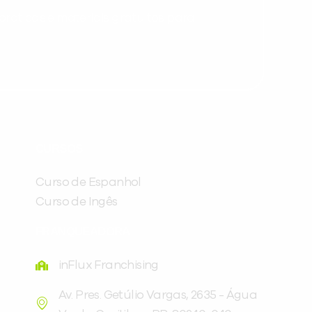
ráticas e materiais gratuitos para
Preencha com seus dados abaixo e
já vamos te colocar em contato
CURSOS
com a
:
Curso de Espanhol
Curso de Ingês
FRANQUEADORA
inFlux Franchising
Av. Pres. Getúlio Vargas, 2635 - Água