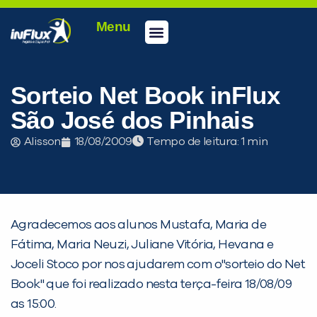
Menu
Conheça a inFlux
Testes e Certificações
Fale Conosco
Portal do aluno
inFlux Climber
Seja um franqueado
Sorteio Net Book inFlux
São José dos Pinhais
Alisson
18/08/2009
Tempo de leitura:
Agradecemos aos alunos Mustafa, Maria de
Fátima, Maria Neuzi, Juliane Vitória, Hevana e
Joceli Stoco por nos ajudarem com o"sorteio do Net
Book" que foi realizado nesta terça-feira 18/08/09
PEÇA UMA DEMONSTRAÇÃO DE MÉTODO
as 15:00.