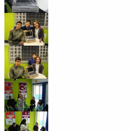
Você é aluno inFlux?
Sim
Não
VOLTAR