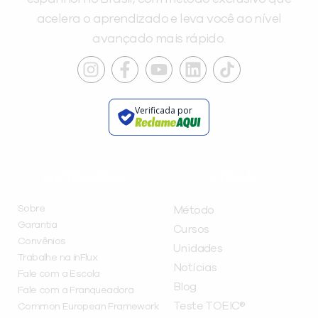
acelera o aprendizado e leva você ao nível
avançado mais rápido.
Verificada por
INSTITUCIONAL
A INFLUX
Sobre
Método
Garantia
Cursos
Convênios
Unidades
Trabalhe na inFlux
Notícias
Fale com a Escola
Blog
Fale com a Franqueadora
Teste TOEIC®
Common European Framework