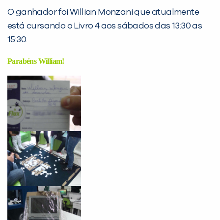
O ganhador foi Willian Monzani que atualmente
Desculpe!
está cursando o Livro 4 aos sábados das 13:30 as
Não encontramos nenhuma unidade
15:30.
inFlux nesta cidade ou bairro que
você digitou.
Parabéns William!
Preencha com seus dados abaixo e
já vamos te colocar em contato
com a
: