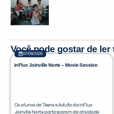
Você pode gostar de le
07/08/2026
inFlux Joinville Norte – Movie Session
Os alunos de Teens e Adults da inFlux
Joinville Norte participaram da atividade