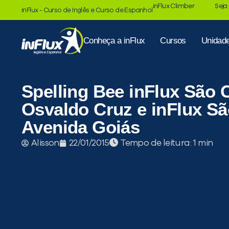
inFlux Climber
Seja
inFlux - Curso de Inglês e Curso de Espanhol
Conheça a inFlux
Cursos
Unidad
Spelling Bee inFlux São 
Osvaldo Cruz e inFlux S
Avenida Goiás
Tempo de leitura:
Alisson
22/01/2015