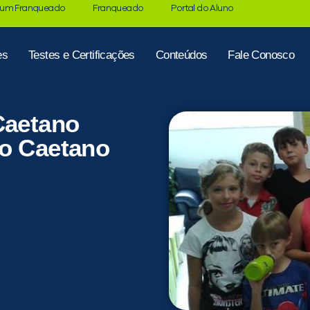
 um Franqueado
Franqueado
Portal do Aluno
es
Testes e Certificações
Conteúdos
Fale Conosco
Caetano
ão Caetano