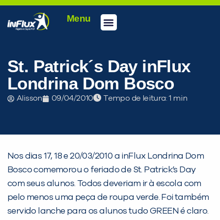
Menu
Conheça a inFlux
Testes e Certificações
Fale Conosco
Portal do aluno
inFlux Climber
Seja um franqueado
St. Patrick´s Day inFlux
Londrina Dom Bosco
Alisson
09/04/2010
Tempo de leitura:
Nos dias 17, 18 e 20/03/2010 a inFlux Londrina Dom
Bosco comemorou o feriado de St. Patrick’s Day
com seus alunos. Todos deveriam ir à escola com
pelo menos uma peça de roupa verde. Foi também
servido lanche para os alunos tudo GREEN é claro.