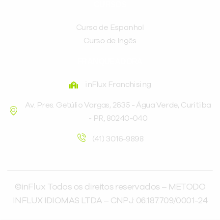
CURSOS
Curso de Espanhol
Curso de Ingês
FRANQUEADORA
inFlux Franchising
Av. Pres. Getúlio Vargas, 2635 - Água Verde, Curitiba
- PR, 80240-040
(41) 3016-9898
©inFlux Todos os direitos reservados – METODO
INFLUX IDIOMAS LTDA – CNPJ: 06.187.709/0001-24