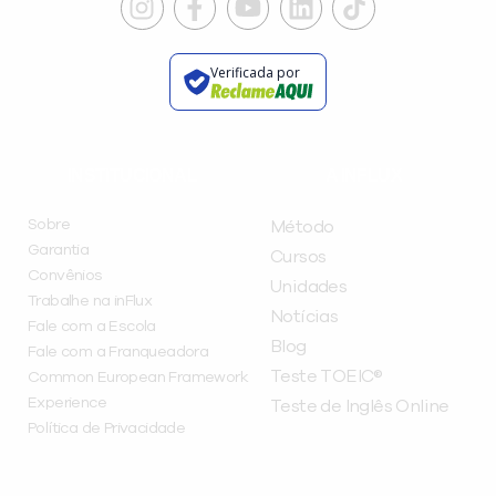
Verificada por
INSTITUCIONAL
A INFLUX
Sobre
Método
Garantia
Cursos
Convênios
Unidades
Trabalhe na inFlux
Notícias
Fale com a Escola
Blog
Fale com a Franqueadora
Teste TOEIC®
Common European Framework
Experience
Teste de Inglês Online
Política de Privacidade