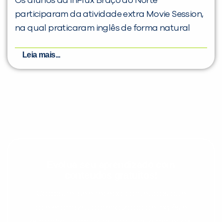
Os alunos da inFlux Braço do Norte
participaram da atividade extra Movie Session,
na qual praticaram inglês de forma natural
Leia mais...
Evolua seu aprendizado com
conteúdos gratuitos!
Cadastre-se e receba conteúdos que
aceleram seu aprendizado de inglês e
espanhol, com dicas práticas e materiais