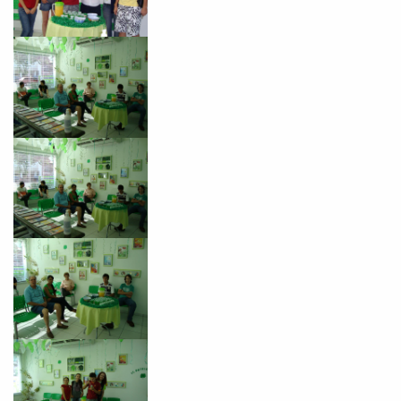
Preencha com seus dados abaixo e
já vamos te colocar em contato
com a
:
Você é aluno inFlux?
Sim
Não