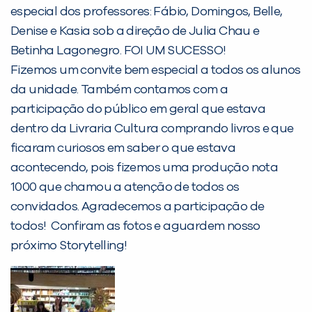
PEÇA UMA DEMONSTRAÇÃO DE MÉTODO
especial dos professores: Fábio, Domingos, Belle,
Denise e Kasia sob a direção de Julia Chau e
Betinha Lagonegro. FOI UM SUCESSO!
Desculpe!
Fizemos um convite bem especial a todos os alunos
Não encontramos nenhuma unidade
da unidade. Também contamos com a
inFlux nesta cidade ou bairro que
participação do público em geral que estava
você digitou.
dentro da Livraria Cultura comprando livros e que
ficaram curiosos em saber o que estava
acontecendo, pois fizemos uma produção nota
1000 que chamou a atenção de todos os
convidados. Agradecemos a participação de
todos! Confiram as fotos e aguardem nosso
próximo Storytelling!
Preencha com seus dados abaixo e
já vamos te colocar em contato