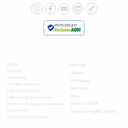
Verificada por
INSTITUCIONAL
A INFLUX
Sobre
Método
Garantia
Cursos
Convênios
Unidades
Trabalhe na inFlux
Notícias
Fale com a Escola
Blog
Fale com a Franqueadora
Teste TOEIC®
Common European Framework
Experience
Teste de Inglês Online
Política de Privacidade