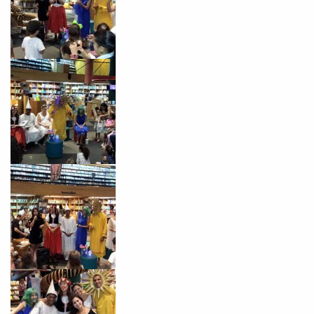
com a
:
Você é aluno inFlux?
Sim
Não
VOLTAR