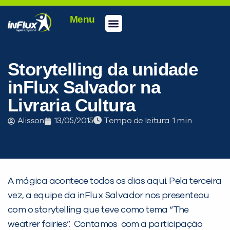
Menu
Conheça a inFlux
Testes e Certificações
Fale Conosco
Portal do aluno
inFlux Climber
Seja um franqueado
Storytelling da unidade
inFlux Salvador na
Livraria Cultura
Alisson
13/05/2015
Tempo de leitura:
A mágica acontece todos os dias aqui. Pela terceira
vez, a equipe da inFlux Salvador nos presenteou
com o storytelling que teve como tema “The
weatrer fairies”. Contamos com a participação