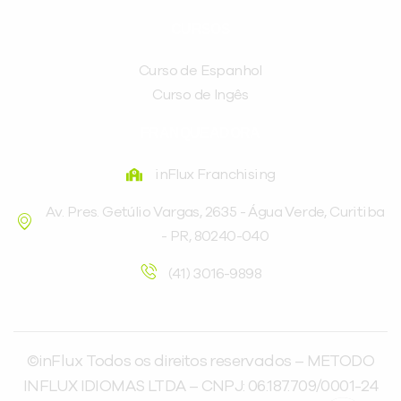
CURSOS
Curso de Espanhol
Curso de Ingês
FRANQUEADORA
inFlux Franchising
Av. Pres. Getúlio Vargas, 2635 - Água Verde, Curitiba
- PR, 80240-040
(41) 3016-9898
©inFlux Todos os direitos reservados – METODO
INFLUX IDIOMAS LTDA – CNPJ: 06.187.709/0001-24