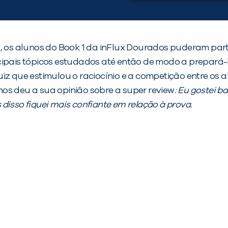
o, os alunos do Book 1 da inFlux Dourados puderam part
cipais tópicos estudados até então de modo a prepará-l
uiz que estimulou o raciocínio e a competição entre os
z nos deu a sua opinião sobre a super review
: Eu gostei b
disso fiquei mais confiante em relação à prova
.