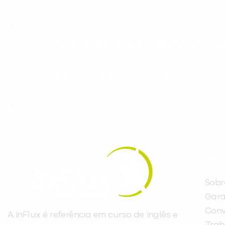
Evolua seu aprendizado com co
Cadastre-se e receba conteúdos que acele
evoluir no idioma todos os dias.
INST
Sobr
Gara
Conv
A inFlux é referência em curso de inglês e
Trab