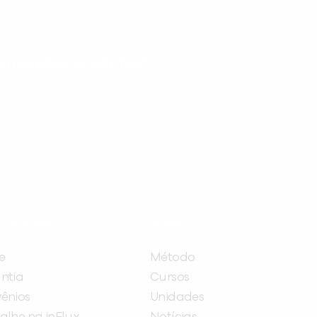
nteúdos gratuitos!
ram seu aprendizado de inglês e espanhol, com dicas p
ITUCIONAL
A INFLUX
e
Método
ntia
Cursos
ênios
Unidades
alhe na inFlux
Notícias