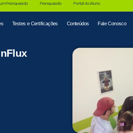
 um Franqueado
Franqueado
Portal do Aluno
es
Testes e Certificações
Conteúdos
Fale Conosco
inFlux