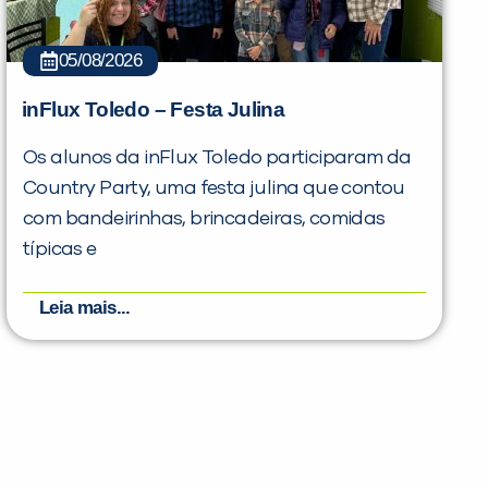
05/08/2026
inFlux Toledo – Festa Julina
Os alunos da inFlux Toledo participaram da
Country Party, uma festa julina que contou
com bandeirinhas, brincadeiras, comidas
típicas e
Leia mais...
PEÇA UMA DEMONSTRAÇÃO DE MÉTODO
Desculpe!
Não encontramos nenhuma unidade
inFlux nesta cidade ou bairro que