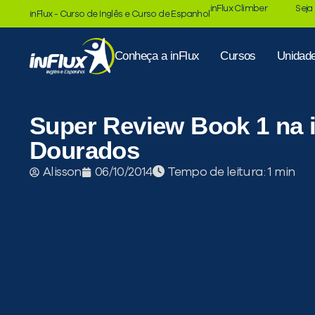
inFlux Climber
Seja
inFlux - Curso de Inglês e Curso de Espanhol
Conheça a inFlux
Cursos
Unidad
Super Review Book 1 na 
Dourados
Tempo de leitura:
Alisson
06/10/2014