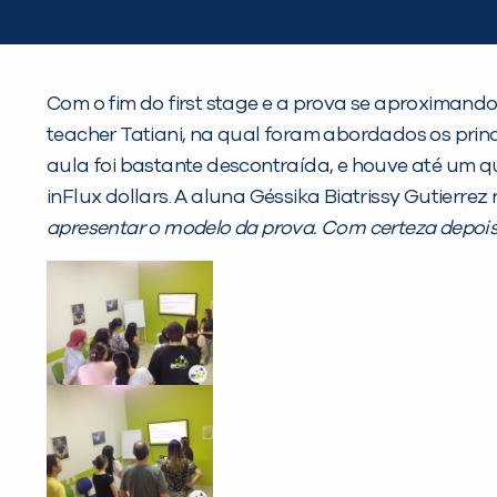
Com o fim do first stage e a prova se aproximand
teacher Tatiani, na qual foram abordados os prin
aula foi bastante descontraída, e houve até um q
inFlux dollars. A aluna Géssika Biatrissy Gutierre
apresentar o modelo da prova. Com certeza depois 