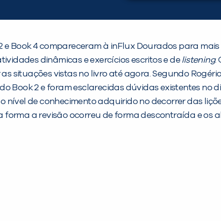
ook 2 e Book 4 compareceram à inFlux Dourados para ma
tividades dinâmicas e exercícios escritos e de
listening
.
 situações vistas no livro até agora. Segundo Rogério,
do Book 2 e foram esclarecidas dúvidas existentes no d
r o nível de conhecimento adquirido no decorrer das liç
forma a revisão ocorreu de forma descontraída e os alu