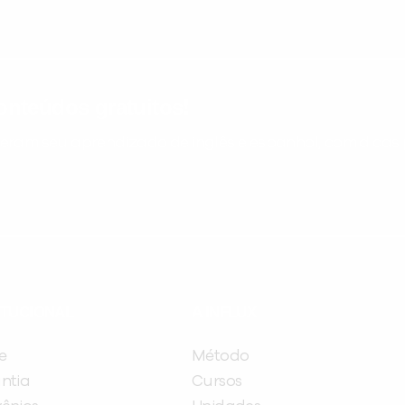
nteúdos gratuitos!
ram seu aprendizado de inglês e espanhol, com dicas p
ITUCIONAL
A INFLUX
e
Método
ntia
Cursos