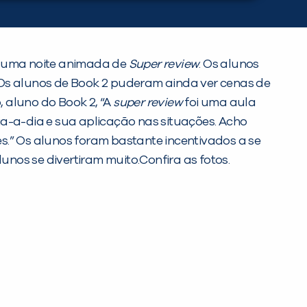
is uma noite animada de
Super review
. Os alunos
 Os alunos de Book 2 puderam ainda ver cenas de
 aluno do Book 2, “A
super review
foi uma aula
ia-a-dia e sua aplicação nas situações. Acho
ões.” Os alunos foram bastante incentivados a se
nos se divertiram muito.Confira as fotos.