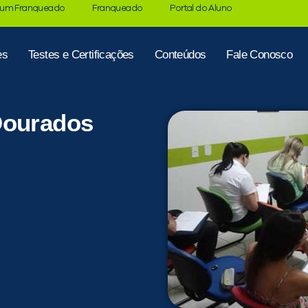
 um Franqueado
Franqueado
Portal do Aluno
es
Testes e Certificações
Conteúdos
Fale Conosco
Dourados