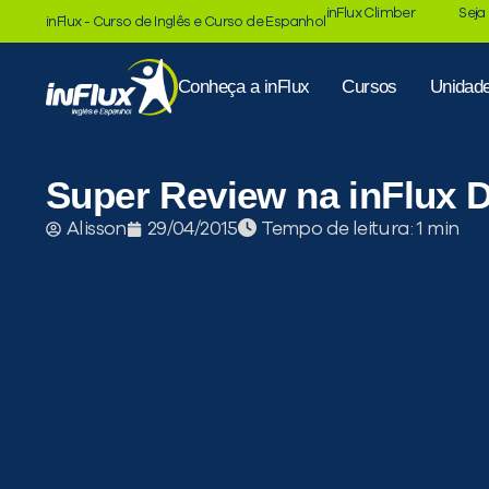
inFlux Climber
Seja
inFlux - Curso de Inglês e Curso de Espanhol
Conheça a inFlux
Cursos
Unidad
Super Review na inFlux 
Tempo de leitura:
Alisson
29/04/2015