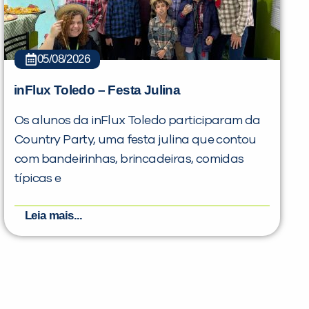
05/08/2026
inFlux Toledo – Festa Julina
Os alunos da inFlux Toledo participaram da
Country Party, uma festa julina que contou
com bandeirinhas, brincadeiras, comidas
típicas e
Leia mais...
PEÇA UMA DEMONSTRAÇÃO DE MÉTODO
Desculpe!
Não encontramos nenhuma unidade