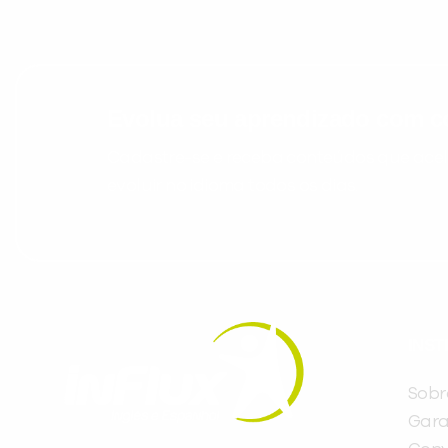
Evolua seu aprendizado com co
Cadastre-se e receba conteúdos que acele
evoluir no idioma todos os dias.
INST
Sobr
Gara