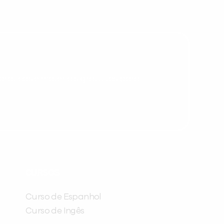
inFlux nesta cidade ou bairro que
você digitou.
ráticas e materiais gratuitos para
Preencha com seus dados abaixo e
já vamos te colocar em contato
CURSOS
com a
:
Curso de Espanhol
Curso de Ingês