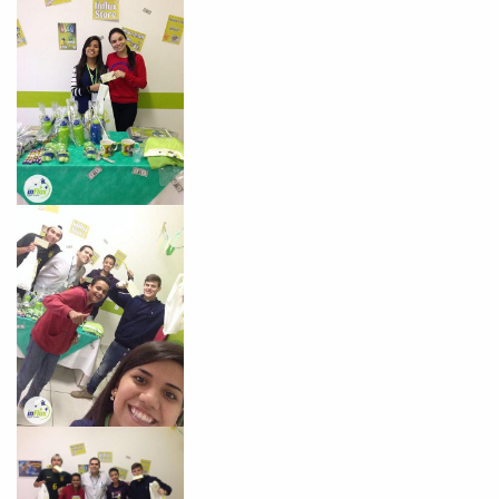
Você é aluno inFlux?
Sim
Não
VOLTAR