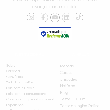
acelera o aprendizado e leva você ao nível
avançado mais rápido.
Verificada por
INSTITUCIONAL
A INFLUX
Sobre
Método
Garantia
Cursos
Convênios
Unidades
Trabalhe na inFlux
Notícias
Fale com a Escola
Blog
Fale com a Franqueadora
Teste TOEIC®
Common European Framework
Experience
Teste de Inglês Online