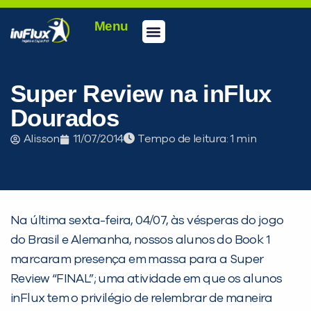
Menu
Conheça a inFlux
Testes e Certificações
Fale Conosco
Portal do aluno
inFlux Climber
Seja um franqueado
Super Review na inFlux
Dourados
Alisson
11/07/2014
Tempo de leitura:
Na última sexta-feira, 04/07, às vésperas do jogo
do Brasil e Alemanha, nossos alunos do Book 1
marcaram presença em massa para a Super
Review “FINAL”; uma atividade em que os alunos
PEÇA UMA DEMONSTRAÇÃO DE MÉTODO
inFlux tem o privilégio de relembrar de maneira