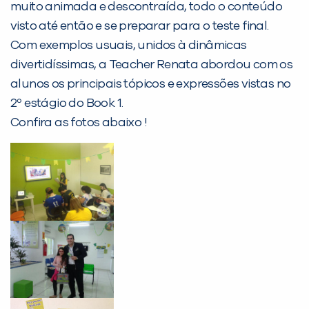
muito animada e descontraída, todo o conteúdo
Desculpe!
visto até então e se preparar para o teste final.
Não encontramos nenhuma unidade
Com exemplos usuais, unidos à dinâmicas
inFlux nesta cidade ou bairro que
divertidíssimas, a Teacher Renata abordou com os
você digitou.
alunos os principais tópicos e expressões vistas no
2º estágio do Book 1.
Confira as fotos abaixo !
Preencha com seus dados abaixo e
já vamos te colocar em contato
com a
: