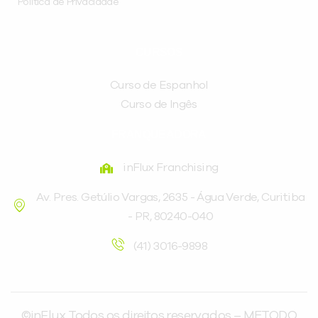
Política de Privacidade
CURSOS
Curso de Espanhol
Curso de Ingês
FRANQUEADORA
inFlux Franchising
Av. Pres. Getúlio Vargas, 2635 - Água Verde, Curitiba
- PR, 80240-040
(41) 3016-9898
©inFlux Todos os direitos reservados – METODO