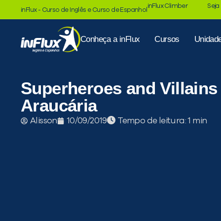
inFlux Climber
Seja
inFlux - Curso de Inglês e Curso de Espanhol
Conheça a inFlux
Cursos
Unidad
Superheroes and Villains
Araucária
Tempo de leitura:
Alisson
10/09/2019