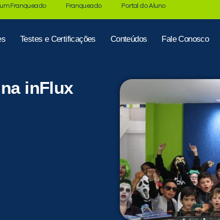
 um Franqueado
Franqueado
Portal do Aluno
es
Testes e Certificações
Conteúdos
Fale Conosco
 na inFlux