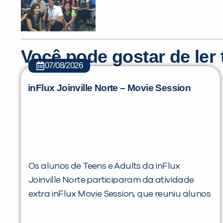
Você pode gostar de le
07/08/2026
inFlux Joinville Norte – Movie Session
Os alunos de Teens e Adults da inFlux
Joinville Norte participaram da atividade
extra inFlux Movie Session, que reuniu alunos