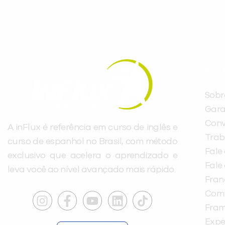
INST
Sobr
Gara
Conv
A inFlux é referência em curso de inglês e
Trab
curso de espanhol no Brasil, com método
Fale
exclusivo que acelera o aprendizado e
Fale
leva você ao nível avançado mais rápido.
Fra
Com
Fra
Expe