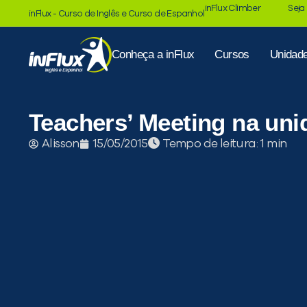
inFlux Climber
Seja
inFlux - Curso de Inglês e Curso de Espanhol
Conheça a inFlux
Cursos
Unidad
Teachers’ Meeting na uni
Tempo de leitura:
Alisson
15/05/2015