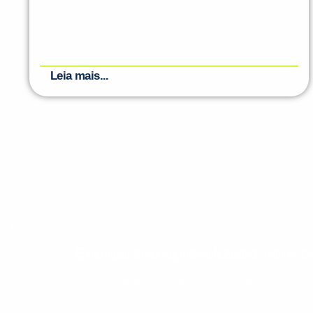
Leia mais...
Evolua seu aprendizado com co
Cadastre-se e receba conteúdos que acele
evoluir no idioma todos os dias.