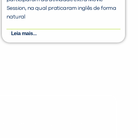
Session, na qual praticaram inglês de forma
natural
Leia mais...
PEÇA UMA DEMONSTRAÇÃO DE MÉTODO
Desculpe!
Não encontramos nenhuma unidade
inFlux nesta cidade ou bairro que
você digitou.
ráticas e materiais gratuitos para