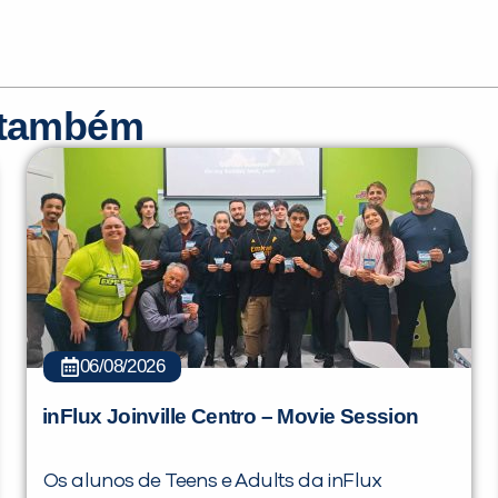
r também
06/08/2026
inFlux Joinville Centro – Movie Session
Os alunos de Teens e Adults da inFlux