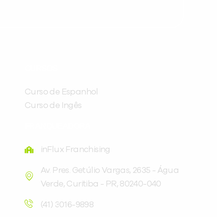
Preencha com seus dados abaixo e
já vamos te colocar em contato
CURSOS
com a
:
Curso de Espanhol
Curso de Ingês
FRANQUEADORA
inFlux Franchising
Av. Pres. Getúlio Vargas, 2635 - Água
Verde, Curitiba - PR, 80240-040
Você é aluno inFlux?
Sim
Não
(41) 3016-9898