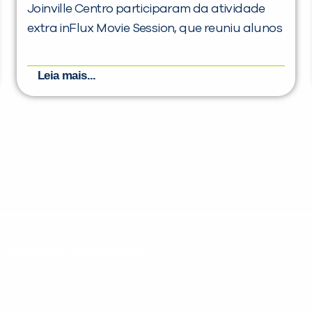
Joinville Centro participaram da atividade
extra inFlux Movie Session, que reuniu alunos
Leia mais...
nteúdos gratuitos!
ram seu aprendizado de inglês e espanhol, com dicas p