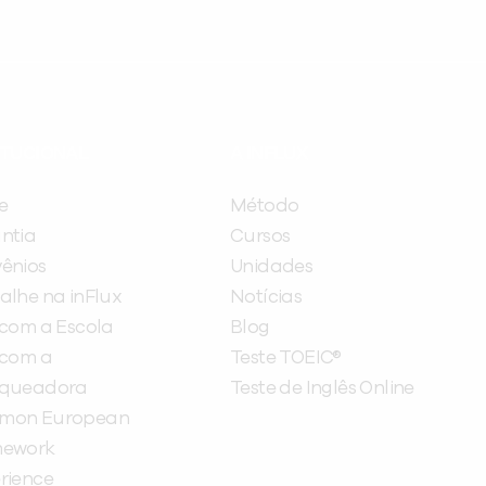
ITUCIONAL
A INFLUX
e
Método
ntia
Cursos
ênios
Unidades
alhe na inFlux
Notícias
 com a Escola
Blog
 com a
Teste TOEIC®
nqueadora
Teste de Inglês Online
mon European
mework
rience