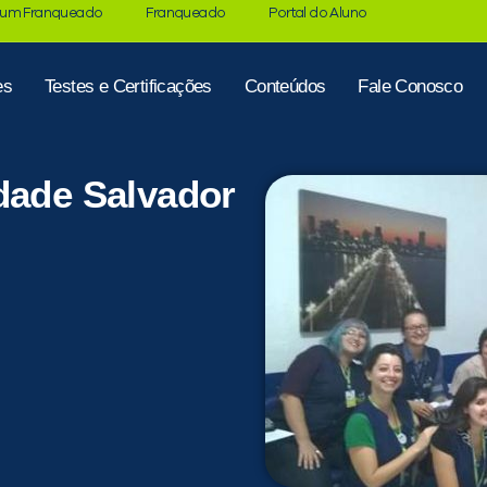
 um Franqueado
Franqueado
Portal do Aluno
es
Testes e Certificações
Conteúdos
Fale Conosco
dade Salvador