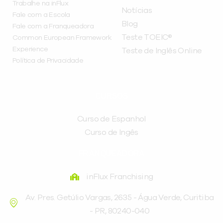
Trabalhe na inFlux
Notícias
Fale com a Escola
Blog
Fale com a Franqueadora
Teste TOEIC®
Common European Framework
Experience
Teste de Inglês Online
Política de Privacidade
CURSOS
Curso de Espanhol
Curso de Ingês
FRANQUEADORA
inFlux Franchising
Av. Pres. Getúlio Vargas, 2635 - Água Verde, Curitiba
- PR, 80240-040