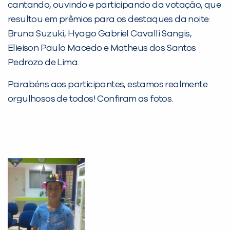
cantando, ouvindo e participando da votação, que
resultou em prêmios para os destaques da noite:
Bruna Suzuki, Hyago Gabriel Cavalli Sangis,
PEÇA UMA DEMONSTRAÇÃO DE MÉTODO
Elieison Paulo Macedo e Matheus dos Santos
Pedrozo de Lima.
Desculpe!
Parabéns aos participantes, estamos realmente
Não encontramos nenhuma unidade
orgulhosos de todos! Confiram as fotos.
inFlux nesta cidade ou bairro que
você digitou.