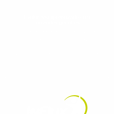
Evolua seu aprendizado com
conteúdos gratuitos!
Cadastre-se e receba conteúdos que
aceleram seu aprendizado de inglês e
espanhol, com dicas práticas e materiais
gratuitos para evoluir no idioma todos os
dias.