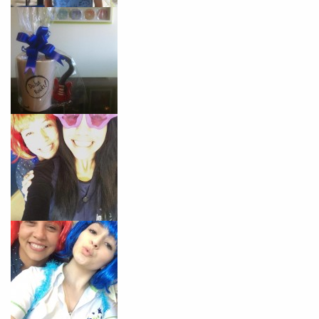
Preencha com seus dados abaixo e
já vamos te colocar em contato
com a
:
Você é aluno inFlux?
Sim
Não