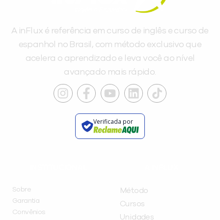
A inFlux é referência em curso de inglês e curso de
espanhol no Brasil, com método exclusivo que
acelera o aprendizado e leva você ao nível
avançado mais rápido.
Verificada por
INSTITUCIONAL
A INFLUX
Sobre
Método
Garantia
Cursos
Convênios
Unidades