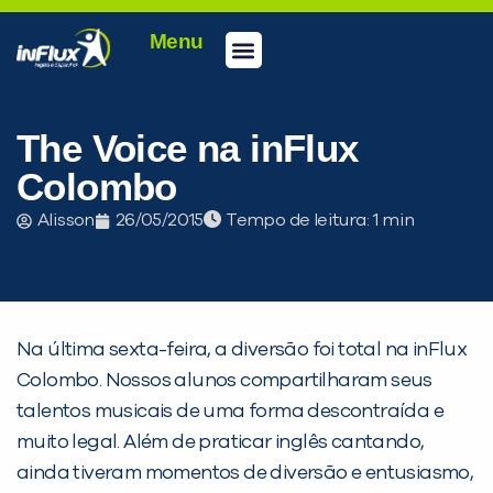
Menu
Conheça a inFlux
Testes e Certificações
Fale Conosco
Portal do aluno
inFlux Climber
Seja um franqueado
The Voice na inFlux
Colombo
Alisson
26/05/2015
Tempo de leitura:
Na última sexta-feira, a diversão foi total na inFlux
Colombo. Nossos alunos compartilharam seus
talentos musicais de uma forma descontraída e
muito legal. Além de praticar inglês cantando,
ainda tiveram momentos de diversão e entusiasmo,