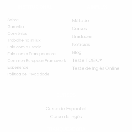
INSTITUCIONAL
A INFLUX
Sobre
Método
Garantia
Cursos
Convênios
Unidades
Trabalhe na inFlux
Notícias
Fale com a Escola
Blog
Fale com a Franqueadora
Teste TOEIC®
Common European Framework
Experience
Teste de Inglês Online
Política de Privacidade
CURSOS
Curso de Espanhol
Curso de Ingês
FRANQUEADORA