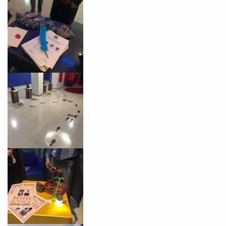
Você é aluno inFlux?
Sim
Não
VOLTAR