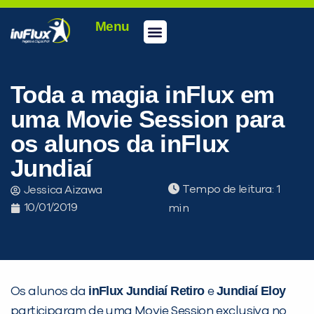
Menu
Conheça a inFlux
Testes e Certificações
Fale Conosco
Portal do aluno
inFlux Climber
Seja um franqueado
Toda a magia inFlux em
uma Movie Session para
os alunos da inFlux
Jundiaí
Tempo de leitura:
Jessica Aizawa
10/01/2019
PEÇA UMA DEMONSTRAÇÃO DE MÉTODO
inFlux Jundiaí Retiro
Jundiaí Eloy
Os alunos da
e
participaram de uma Movie Session exclusiva no