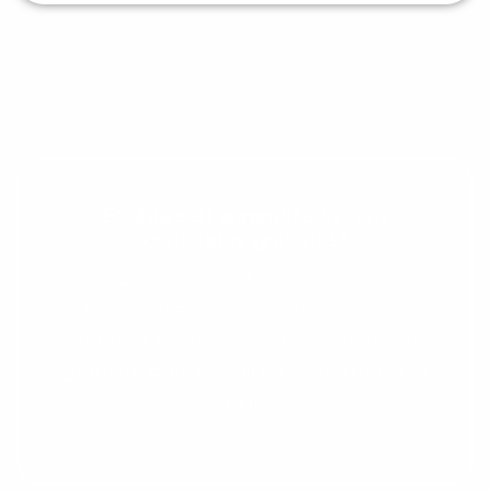
Evolua seu aprendizado com
conteúdos gratuitos!
Cadastre-se e receba conteúdos que
aceleram seu aprendizado de inglês e
espanhol, com dicas práticas e materiais
gratuitos para evoluir no idioma todos os
dias.