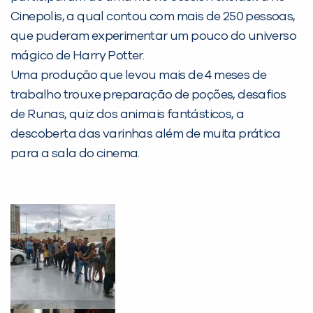
Desculpe!
Cinepolis, a qual contou com mais de 250 pessoas,
Não encontramos nenhuma unidade
que puderam experimentar um pouco do universo
inFlux nesta cidade ou bairro que
mágico de Harry Potter.
você digitou.
Uma produção que levou mais de 4 meses de
trabalho trouxe preparação de poções, desafios
de Runas, quiz dos animais fantásticos, a
descoberta das varinhas além de muita prática
para a sala do cinema.
Preencha com seus dados abaixo e
já vamos te colocar em contato
com a
: