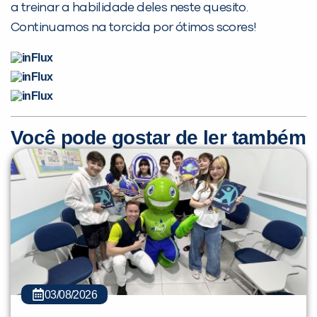
a treinar a habilidade deles neste quesito.
inFlux nesta cidade ou bairro que
Continuamos na torcida por ótimos scores!
você digitou.
Você pode gostar de ler também
Preencha com seus dados abaixo e
já vamos te colocar em contato
com a
:
03/08/2026