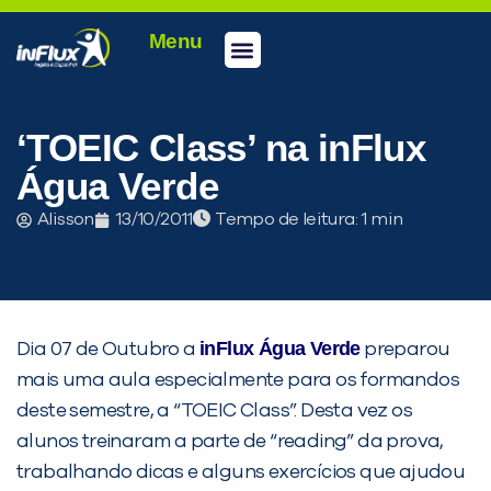
Menu
Conheça a inFlux
Testes e Certificações
Fale Conosco
Portal do aluno
inFlux Climber
Seja um franqueado
‘TOEIC Class’ na inFlux
Água Verde
Alisson
13/10/2011
Tempo de leitura:
inFlux Água Verde
Dia 07 de Outubro a
preparou
PEÇA UMA DEMONSTRAÇÃO DE MÉTODO
mais uma aula especialmente para os formandos
deste semestre, a “TOEIC Class”. Desta vez os
alunos treinaram a parte de “reading” da prova,
Desculpe!
trabalhando dicas e alguns exercícios que ajudou
Não encontramos nenhuma unidade