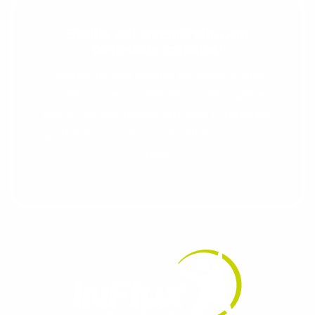
Evolua seu aprendizado com
conteúdos gratuitos!
Cadastre-se e receba conteúdos que
aceleram seu aprendizado de inglês e
espanhol, com dicas práticas e materiais
gratuitos para evoluir no idioma todos os
dias.