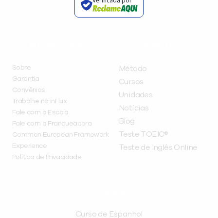
Verificada por
INSTITUCIONAL
A INFLUX
Sobre
Método
Garantia
Cursos
Convênios
Unidades
Trabalhe na inFlux
Notícias
Fale com a Escola
Blog
Fale com a Franqueadora
Teste TOEIC®
Common European Framework
Experience
Teste de Inglês Online
Política de Privacidade
CURSOS
Curso de Espanhol