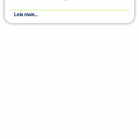
Leia mais...
Evolua seu aprendizado com
conteúdos gratuitos!
Cadastre-se e receba conteúdos que
aceleram seu aprendizado de inglês e
espanhol, com dicas práticas e materiais
gratuitos para evoluir no idioma todos os
dias.