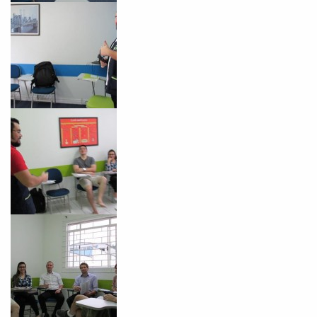
Você é aluno inFlux?
Sim
Não
VOLTAR