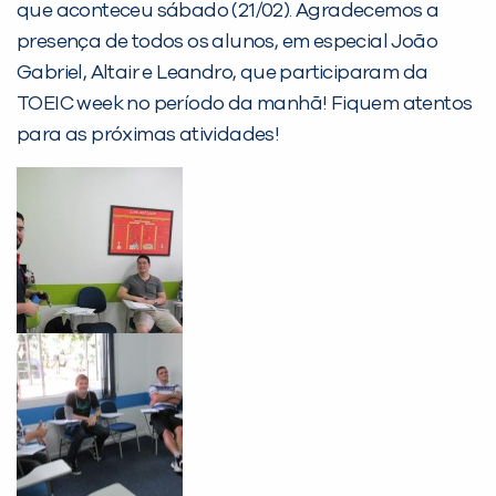
Desculpe!
que aconteceu sábado (21/02). Agradecemos a
Não encontramos nenhuma unidade
presença de todos os alunos, em especial João
inFlux nesta cidade ou bairro que
Gabriel, Altair e Leandro, que participaram da
você digitou.
TOEIC week no período da manhã! Fiquem atentos
para as próximas atividades!
Preencha com seus dados abaixo e
já vamos te colocar em contato
com a
: