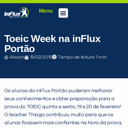
Menu
Conheça a inFlux
Testes e Certificações
Fale Conosco
Portal do aluno
inFlux Climber
Seja um franqueado
Toeic Week na inFlux
Portão
Alisson
19/02/2015
Tempo de leitura:
Os alunos da inFlux Portão puderam melhorar
seus conhecimentos e obter preparação para a
prova do TOEIC quinta e sexta, 19 e 20 de fevereiro!
PEÇA UMA DEMONSTRAÇÃO DE MÉTODO
O teacher Thiago contribuiu muito para que os
alunos ficassem mais confiantes na hora da prova,