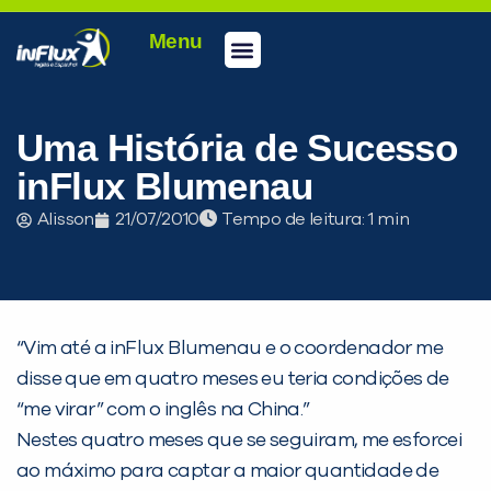
Menu
Conheça a inFlux
Testes e Certificações
Fale Conosco
Portal do aluno
inFlux Climber
Seja um franqueado
Uma História de Sucesso
inFlux Blumenau
Alisson
21/07/2010
Tempo de leitura:
“Vim até a inFlux Blumenau e o coordenador me
disse que em quatro meses eu teria condições de
“me virar” com o inglês na China.”
PEÇA UMA DEMONSTRAÇÃO DE MÉTODO
Nestes quatro meses que se seguiram, me esforcei
ao máximo para captar a maior quantidade de