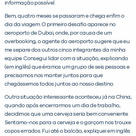
Desculpe!
informação possível.
Não encontramos nenhuma unidade
Bem, quatro meses se passaram e chega enfim o
inFlux nesta cidade ou bairro que
dia da viagem. O primeiro desafio aparece no
você digitou.
aeroporto de Dubai, onde, por causa de um
overbooking, o agente do aeroporto sugere que eu
me separe dos outros cinco integrantes da minha
equipe. Consegui lidar com a situação, explicando
(em inglês) que éramos um grupo de seis pessoas e
precisamos nos manter juntos para que
chegássemos todos juntos ao nosso destino.
Outra situação interessante aconteceu já na China,
Preencha com seus dados abaixo e
quando após encerrarmos um dia de trabalho,
já vamos te colocar em contato
decidimos que uma cerveja seria bem conveniente.
com a
:
Sentamo-nos para a cerveja e o garçom nos trouxe
copos errados. Fui até o balcão, expliquei em inglês