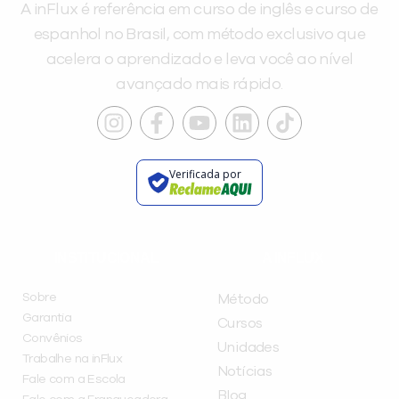
A inFlux é referência em curso de inglês e curso de
espanhol no Brasil, com método exclusivo que
acelera o aprendizado e leva você ao nível
avançado mais rápido.
Verificada por
INSTITUCIONAL
A INFLUX
Sobre
Método
Garantia
Cursos
Convênios
Unidades
Trabalhe na inFlux
Notícias
Fale com a Escola
Blog