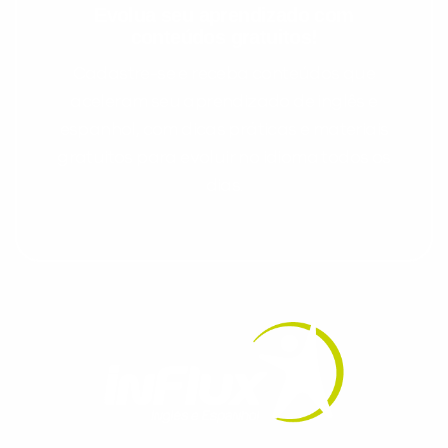
Evolua seu aprendizado com
conteúdos gratuitos!
Cadastre-se e receba conteúdos que
aceleram seu aprendizado de inglês e
espanhol, com dicas práticas e materiais
gratuitos para evoluir no idioma todos os
dias.