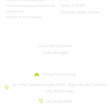
Fale com a Franqueadora
Teste TOEIC®
Common European Framework
Experience
Teste de Inglês Online
Política de Privacidade
CURSOS
Curso de Espanhol
Curso de Ingês
FRANQUEADORA
inFlux Franchising
Av. Pres. Getúlio Vargas, 2635 - Água Verde, Curitiba
- PR, 80240-040
(41) 3016-9898