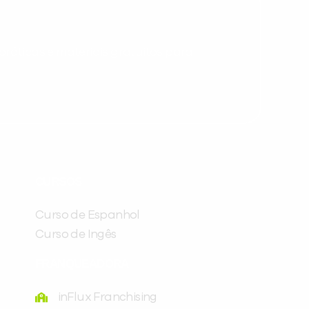
ráticas e materiais gratuitos para
Preencha com seus dados abaixo e
já vamos te colocar em contato
CURSOS
com a
:
Curso de Espanhol
Curso de Ingês
FRANQUEADORA
inFlux Franchising