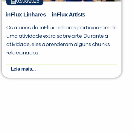
03/08/2026
inFlux Linhares – inFlux Artists
Os alunos da inFlux Linhares participaram de
uma atividade extra sobre arte. Durante a
atividade, eles aprenderam alguns chunks
relacionados
Leia mais...
PEÇA UMA DEMONSTRAÇÃO DE MÉTODO
Desculpe!
Não encontramos nenhuma unidade
inFlux nesta cidade ou bairro que
você digitou.