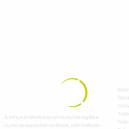
Evolua seu aprendizado com co
Cadastre-se e receba conteúdos que acele
evoluir no idioma todos os dias.
INST
Sobr
Gara
Conv
Trab
A inFlux é referência em curso de inglês e
Fale
curso de espanhol no Brasil, com método