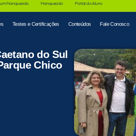
 um Franqueado
Franqueado
Portal do Aluno
es
Testes e Certificações
Conteúdos
Fale Conosco
Caetano do Sul
 Parque Chico