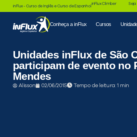
inFlux Climber
Seja
inFlux - Curso de Inglês e Curso de Espanhol
Conheça a inFlux
Cursos
Unidad
Unidades inFlux de São 
participam de evento no
Mendes
Tempo de leitura:
Alisson
02/06/2015