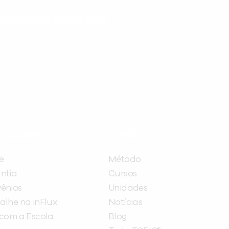
nteúdos gratuitos!
ram seu aprendizado de inglês e espanhol, com dicas p
ITUCIONAL
A INFLUX
e
Método
ntia
Cursos
ênios
Unidades
alhe na inFlux
Notícias
 com a Escola
Blog