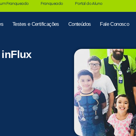
 um Franqueado
Franqueado
Portal do Aluno
es
Testes e Certificações
Conteúdos
Fale Conosco
 inFlux