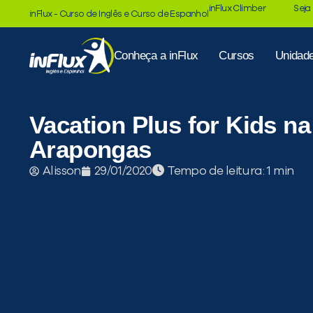
inFlux Climber
Seja
inFlux - Curso de Inglês e Curso de Espanhol
Conheça a inFlux
Cursos
Unidad
Vacation Plus for Kids na
Arapongas
Tempo de leitura:
Alisson
29/01/2020