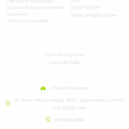
Fale com a Franqueadora
Teste TOEIC®
Common European Framework
Experience
Teste de Inglês Online
Política de Privacidade
CURSOS
Curso de Espanhol
Curso de Ingês
FRANQUEADORA
inFlux Franchising
Av. Pres. Getúlio Vargas, 2635 - Água Verde, Curitiba
- PR, 80240-040
(41) 3016-9898