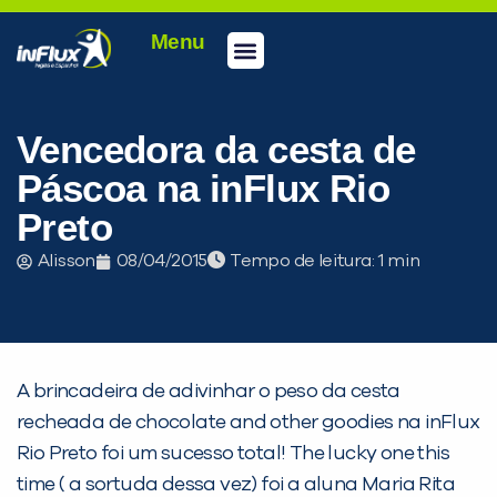
Menu
Conheça a inFlux
Testes e Certificações
Fale Conosco
Portal do aluno
inFlux Climber
Seja um franqueado
Vencedora da cesta de
Páscoa na inFlux Rio
Preto
Alisson
08/04/2015
Tempo de leitura:
A brincadeira de adivinhar o peso da cesta
PEÇA UMA DEMONSTRAÇÃO DE MÉTODO
recheada de chocolate and other goodies na inFlux
Rio Preto foi um sucesso total! The lucky one this
time ( a sortuda dessa vez) foi a aluna Maria Rita
Desculpe!