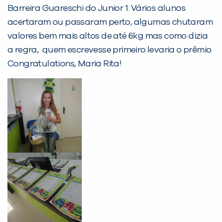
Barreira Guareschi do Junior 1. Vários alunos
Não encontramos nenhuma unidade
acertaram ou passaram perto, algumas chutaram
inFlux nesta cidade ou bairro que
valores bem mais altos de até 6kg mas como dizia
você digitou.
a regra, quem escrevesse primeiro levaria o prêmio.
Congratulations, Maria Rita!
Preencha com seus dados abaixo e
já vamos te colocar em contato
com a
: