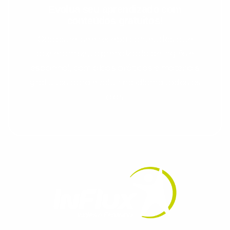
Evolua seu aprendizado com
conteúdos gratuitos!
Cadastre-se e receba conteúdos que
aceleram seu aprendizado de inglês e
espanhol, com dicas práticas e materiais
gratuitos para evoluir no idioma todos os
dias.