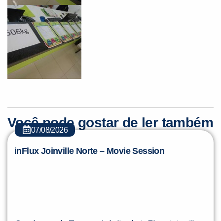
Você é aluno inFlux?
Sim
Não
Você pode gostar de ler também
07/08/2026
inFlux Joinville Norte – Movie Session
VOLTAR