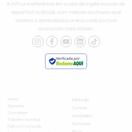
A inFlux é referência em curso de inglês e curso de
espanhol no Brasil, com método exclusivo que
acelera o aprendizado e leva você ao nível
avançado mais rápido.
Verificada por
INSTITUCIONAL
A INFLUX
Sobre
Método
Garantia
Cursos
Convênios
Unidades
Trabalhe na inFlux
Notícias
Fale com a Escola
Blog