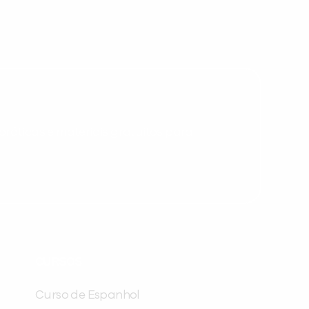
Desculpe!
Não encontramos nenhuma unidade
inFlux nesta cidade ou bairro que
você digitou.
ráticas e materiais gratuitos para
Preencha com seus dados abaixo e
já vamos te colocar em contato
CURSOS
com a
:
Curso de Espanhol