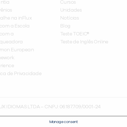
ntia
Cursos
ênios
Unidades
alhe na inFlux
Notícias
 com a Escola
Blog
 com a
Teste TOEIC®
nqueadora
Teste de Inglês Online
mon European
mework
rience
tica de Privacidade
UX IDIOMAS LTDA – CNPJ: 06.187.709/0001-24
Manage consent