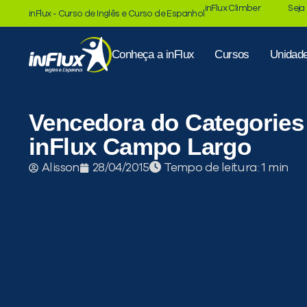
inFlux Climber
Seja
inFlux - Curso de Inglês e Curso de Espanhol
Conheça a inFlux
Cursos
Unidad
Vencedora do Categorie
inFlux Campo Largo
Tempo de leitura:
Alisson
28/04/2015