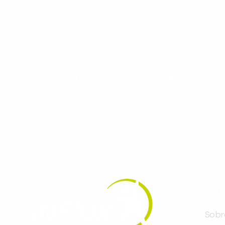
Evolua seu aprendizado com co
Cadastre-se e receba conteúdos que acele
evoluir no idioma todos os dias.
INST
Sobr