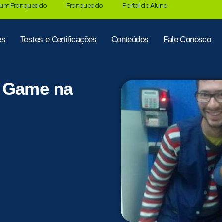
 um Franqueado
Franqueado
Portal do Aluno
es
Testes e Certificações
Conteúdos
Fale Conosco
s Game na