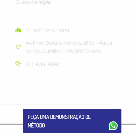
Curso de Ingês
FRANQUEADORA
inFlux Franchising
Av. Pres. Getúlio Vargas, 2635 - Água
Verde, Curitiba - PR, 80240-040
Você é aluno inFlux?
Sim
Não
(41) 3016-9898
VOLTAR
PEÇA UMA DEMONSTRAÇÃO DE
MÉTODO