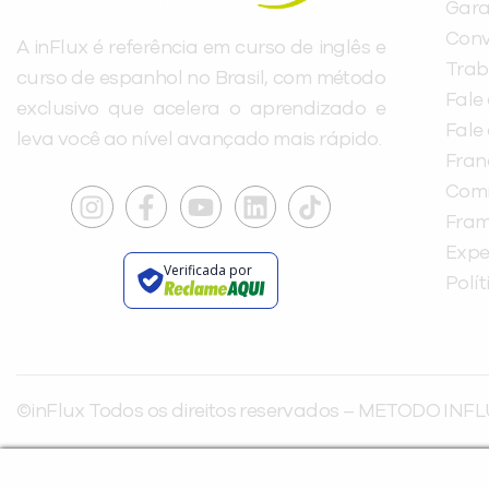
Gara
Conv
A inFlux é referência em curso de inglês e
Trab
curso de espanhol no Brasil, com método
Fale
exclusivo que acelera o aprendizado e
Fale
leva você ao nível avançado mais rápido.
Fra
Com
Fra
Expe
Verificada por
Polí
©inFlux Todos os direitos reservados – METODO INFL