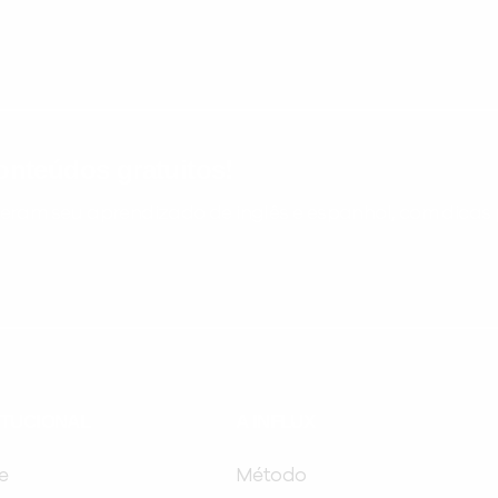
nteúdos gratuitos!
ram seu aprendizado de inglês e espanhol, com dicas p
ITUCIONAL
A INFLUX
e
Método